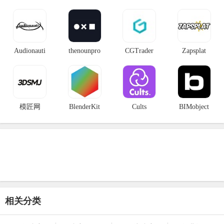
Audionauti
thenounpro
CGTrader
Zapsplat
模匠网
BlenderKit
Cults
BIMobject
相关分类