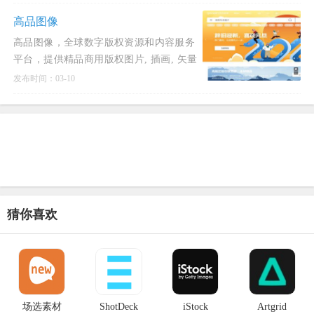
们的404页面设
高品图像
高品图像，全球数字版权资源和内容服务
平台，提供精品商用版权图片, 插画, 矢量
图, 视频, 音乐, 音效等素材。优质正版,
发布时间：03-10
合法授权，帮助
猜你喜欢
场选素材
ShotDeck
iStock
Artgrid