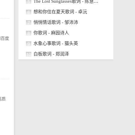
5
The Lost Sunglasses歌词 - 陈慧琳/AGA
6
想和你住在夏天歌词 - 卓沅
7
悄悄情话歌词 - 邹沛沛
8
你歌词 - 麻园诗人
如百度
9
水象心事歌词 - 猫头英
10
白板歌词 - 郑润泽
高质