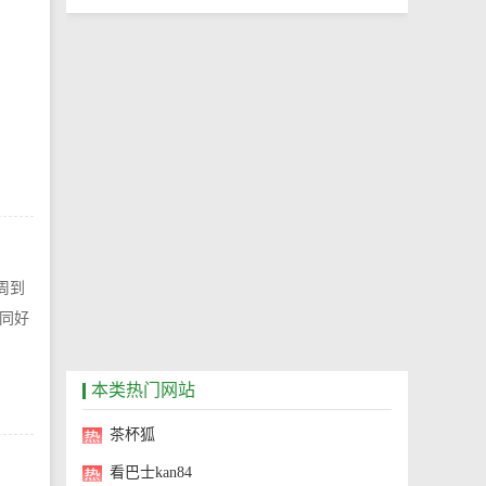
周到
同好
本类热门网站
茶杯狐
看巴士kan84