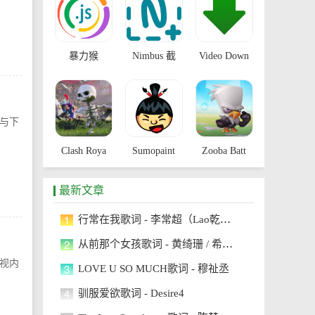
暴力猴
Nimbus 截
Video Down
与下
Clash Roya
Sumopaint
Zooba Batt
最新文章
1
行常在我歌词 - 李常超（Lao乾妈）
2
从前那个女孩歌词 - 黄绮珊 / 希林娜依高
影视内
3
LOVE U SO MUCH歌词 - 穆祉丞
4
驯服爱欲歌词 - Desire4