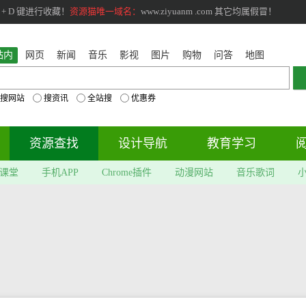
+ D 键进行收藏！
资源猫唯一域名：
www.ziyuanm .com 其它均属假冒！
站内
网页
新闻
音乐
影视
图片
购物
问答
地图
搜网站
搜资讯
全站搜
优惠券
资源查找
设计导航
教育学习
课堂
手机APP
Chrome插件
动漫网站
音乐歌词