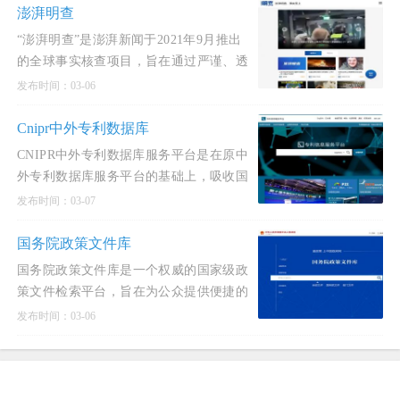
澎湃明查
“澎湃明查”是澎湃新闻于2021年9月推出
的全球事实核查项目，旨在通过严谨、透
明、讲求逻辑的溯源核查，对国际新闻热
发布时间：03-06
点事件及涉华不
Cnipr中外专利数据库
CNIPR中外专利数据库服务平台是在原中
外专利数据库服务平台的基础上，吸收国
内外先进专利检索系统的优点，采用国内
发布时间：03-07
先进的全文检索引
国务院政策文件库
国务院政策文件库是一个权威的国家级政
策文件检索平台，旨在为公众提供便捷的
政策文件查询服务。该文件库收录了国务
发布时间：03-06
院及其各部门发