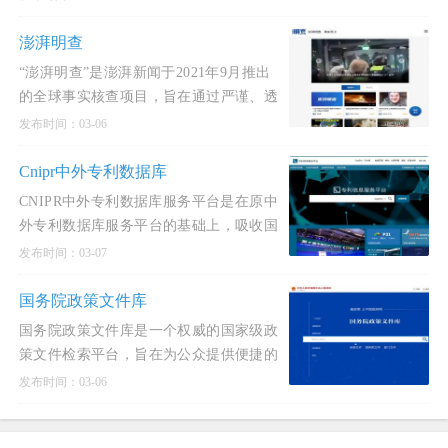
利检索,专利
澎湃明查
“澎湃明查”是澎湃新闻于2021年9月推出
的全球事实核查项目，旨在通过严谨、透
明、讲求逻辑的溯源核查，对国际新闻热
发布时间：03-06
点事件及涉华不
Cnipr中外专利数据库
CNIPR中外专利数据库服务平台是在原中
外专利数据库服务平台的基础上，吸收国
内外先进专利检索系统的优点，采用国内
发布时间：03-07
先进的全文检索引
国务院政策文件库
国务院政策文件库是一个权威的国家级政
策文件检索平台，旨在为公众提供便捷的
政策文件查询服务。该文件库收录了国务
发布时间：03-06
院及其各部门发