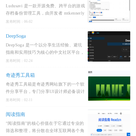
Ludusavi 是一款开源免费、跨平台的游戏
存档备份管理工具，由开发者 mtkennerly
使用 Rust 语言编写。
发布时间：06-02
DeepSoga
DeepSoga 是一个以分享生活经验、避坑
指南和实用技巧为核心的中文社区平台，
旨在通过互助交流传递互联网精神，让用
发布时间：02-24
户的日常生活更加
奇迹秀工具箱
奇迹秀工具箱是奇迹秀网站旗下的一个软
件分享平台，专门分享UI设计师必备设计
工具及各类设计辅助神器。
发布时间：02-11
阅读指南
“阅读指南”的核心价值在于它通过专业的
筛选和整理，将分散在全球互联网各个角