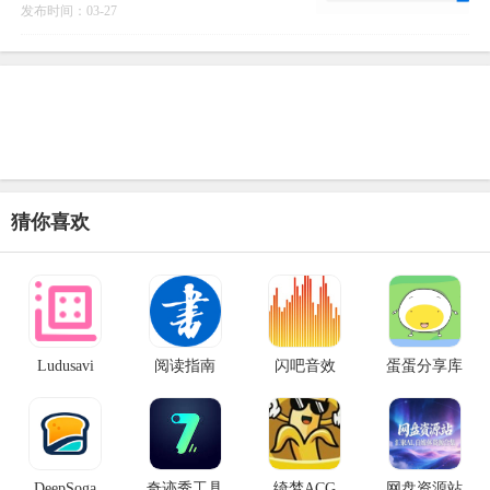
落的免费优质阅读资源连接起来，构建了
发布时间：03-27
一个系统化的访
猜你喜欢
Ludusavi
阅读指南
闪吧音效
蛋蛋分享库
DeepSoga
奇迹秀工具
绮梦ACG
网盘资源站