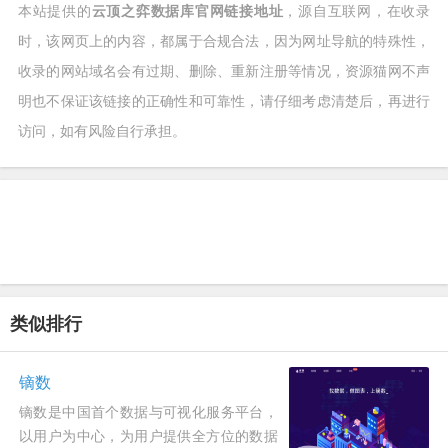
本站提供的
云顶之弈数据库官网链接地址
，源自互联网，在收录
时，该网页上的内容，都属于合规合法，因为网址导航的特殊性，
收录的网站域名会有过期、删除、重新注册等情况，资源猫网不声
明也不保证该链接的正确性和可靠性，请仔细考虑清楚后，再进行
访问，如有风险自行承担。
类似排行
镝数
镝数是中国首个数据与可视化服务平台，
以用户为中心，为用户提供全方位的数据