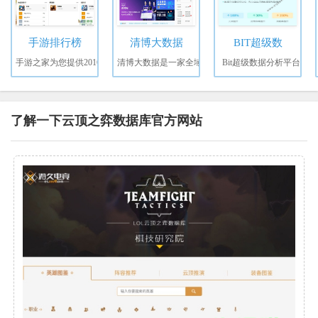
手游排行榜
清博大数据
BIT超级数
手游之家为您提供2016
清博大数据是一家全域
Bit超级数据分析平台
了解一下云顶之弈数据库官方网站