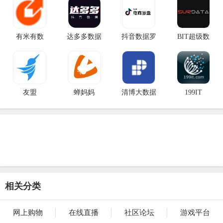
有米有数
达多多数据
抖音数据罗
BIT超级数
友盟
蝉妈妈
清博大数据
199IT
相关分类
网上购物
在线直播
社区论坛
游戏平台