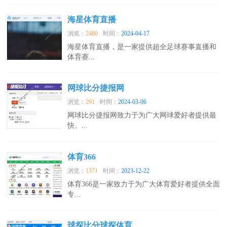
海星体育直播
浏览：
2480
时间：
2024-04-17
海星体育直播，是一家提供超全足球赛事直播和
体育赛...
网球比分捷报网
浏览：
291
时间：
2024-03-06
网球比分捷报网致力于为广大网球爱好者提供最
快、...
体育366
浏览：
1371
时间：
2023-12-22
体育366是一家致力于为广大体育爱好者提供全面
专...
球探比分球探体育