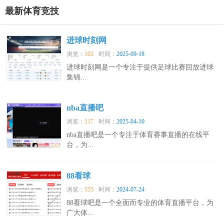
最新体育竞技
进球时刻网
浏览：
102
时间：
2025-09-18
进球时刻网是一个专注于提供足球比赛回放进球
集锦...
nba直播吧
浏览：
117
时间：
2025-04-10
nba直播吧是一个专注于体育赛事直播的在线平
台，为...
88看球
浏览：
555
时间：
2024-07-24
88看球吧是一个全面而专业的体育直播平台，为
广大体...