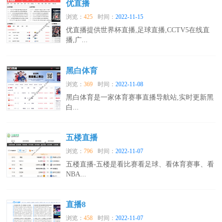
优直播
浏览：
425
时间：
2022-11-15
优直播提供世界杯直播,足球直播,CCTV5在线直
播,广...
黑白体育
浏览：
369
时间：
2022-11-08
黑白体育是一家体育赛事直播导航站,实时更新黑
白...
五楼直播
浏览：
796
时间：
2022-11-07
五楼直播-五楼是看比赛看足球、看体育赛事、看
NBA...
直播8
浏览：
458
时间：
2022-11-07