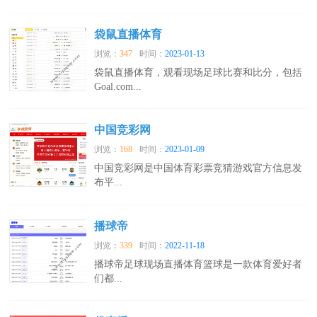
袋鼠直播体育
浏览：
347
时间：
2023-01-13
袋鼠直播体育，观看现场足球比赛和比分，包括
Goal.com...
中国竞彩网
浏览：
168
时间：
2023-01-09
中国竞彩网是中国体育彩票竞猜游戏官方信息发
布平...
播球帝
浏览：
339
时间：
2022-11-18
播球帝足球现场直播体育篮球是一款体育爱好者
们都...