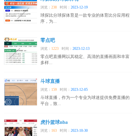
浏览：
238
时间：
2023-12-19
球探比分球探体育是一款专业的体育比分应用程
序，为...
零点吧
浏览：
1223
时间：
2023-12-13
零点吧直播网以其稳定、高清的直播画面和丰富
多样...
斗球直播
浏览：
159
时间：
2023-12-05
斗球直播，作为一个专业为球迷提供免费直播的
平台，致...
虎扑篮球nba
浏览：
163
时间：
2023-10-30