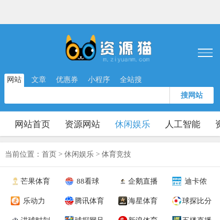
网站
文章
优惠券
小程序
全站搜
搜网站
网站首页
资源网站
休闲娱乐
人工智能
当前位置：
首页
>
休闲娱乐
>
体育竞技
芒果体育
88看球
企鹅直播
迪卡侬
乐动力
腾讯体育
海星体育
球探比分