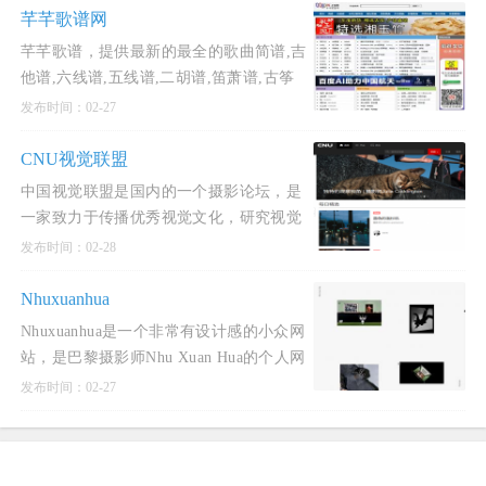
芊芊歌谱网
芊芊歌谱，提供最新的最全的歌曲简谱,吉
他谱,六线谱,五线谱,二胡谱,笛萧谱,古筝
谱,萨克斯谱,是最全面的歌谱曲谱下载网
发布时间：02-27
站,所有曲谱
CNU视觉联盟
中国视觉联盟是国内的一个摄影论坛，是
一家致力于传播优秀视觉文化，研究视觉
艺术、交流视觉理念、开拓大众审美视野
发布时间：02-28
的专业性视觉网站
Nhuxuanhua
Nhuxuanhua是一个非常有设计感的小众网
站，是巴黎摄影师Nhu Xuan Hua的个人网
站。Nhu Xuan Hua曾学习过艺术，电影和
发布时间：02-27
拍摄，她的作品体现