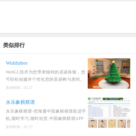
类似排行
Wishfultree
WebGL技术为您带来独特的圣诞体验，您
可轻松创建并个性化您的圣诞树与房间。
通过分享房间链接，与亲朋好友共同参与
发布时间：02-27
装饰，增添节日气氛
永乐象棋棋谱
永乐象棋棋谱-把海量中国象棋棋谱装进手
机,随时学习,随时欣赏,中国象棋棋谱APP
帮您快速提高象棋水平！永乐象棋棋谱是
发布时间：02-27
一款专为象棋