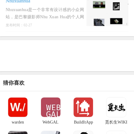
Nhuxuanhua
Nhuxuanhua是一个非常有设计感的小众网
站，是巴黎摄影师Nhu Xuan Hua的个人网
站。Nhu Xuan Hua曾学习过艺术，电影和
发布时间：02-27
拍摄，她的作品体现
猜你喜欢
warden
WebGAL
BuildItApp
觅长生WIKI