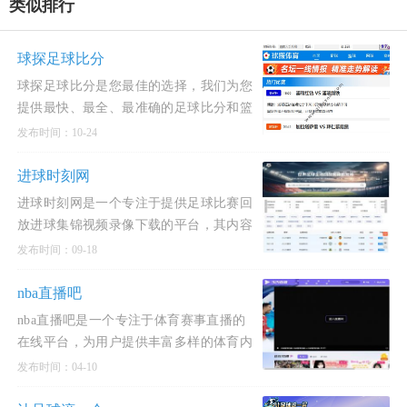
类似排行
球探足球比分
球探足球比分是您最佳的选择，我们为您
提供最快、最全、最准确的足球比分和篮
球即时比分。
发布时间：10-24
进球时刻网
进球时刻网是一个专注于提供足球比赛回
放进球集锦视频录像下载的平台，其内容
涵盖了国家队、俱乐部以及球员生涯的进
发布时间：09-18
球合集。
nba直播吧
nba直播吧是一个专注于体育赛事直播的
在线平台，为用户提供丰富多样的体育内
容，涵盖欧洲五大联赛、世界杯预选赛、
发布时间：04-10
欧洲杯、足球、篮