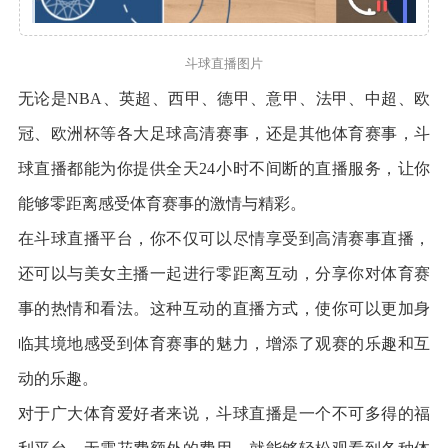
斗球直播图片
无论是NBA、英超、西甲、德甲、意甲、法甲、中超、欧
冠、欧洲杯等各大足球高清赛事，还是其他体育赛事，斗
球直播都能为你提供全天24小时不间断的直播服务，让你
能够零距离感受体育赛事的激情与精彩。
在斗球直播平台，你不仅可以尽情享受到高清赛事直播，
还可以与美女主播一起进行零距离互动，分享你对体育赛
事的热情和看法。这种互动的直播方式，使你可以更加身
临其境地感受到体育赛事的魅力，增添了观赛的乐趣和互
动的乐趣。
对于广大体育爱好者来说，斗球直播是一个不可多得的福