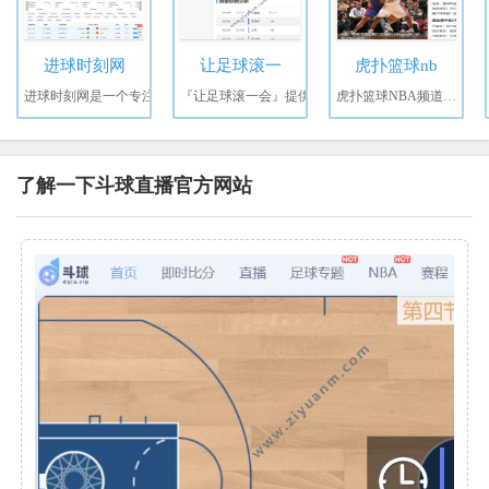
进球时刻网
让足球滚一
虎扑篮球nb
进球时刻网是一个专注
『让足球滚一会』提供
虎扑篮球NBA频道是一
了解一下斗球直播官方网站