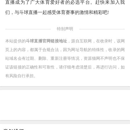
直播成为了广大体育爱好者的必选平台。赶快来加入我
们，与斗球直播一起感受体育赛事的激情和精彩吧!
特别声明
本站提供的
斗球直播官网链接地址
，源自互联网，在收录时，该网
页上的内容，都属于合规合法，因为网址导航的特殊性，收录的网
站域名会有过期、删除、重新注册等情况，资源猫网不声明也不保
证该链接的正确性和可靠性，请仔细考虑清楚后，再进行访问，如
有风险自行承担。