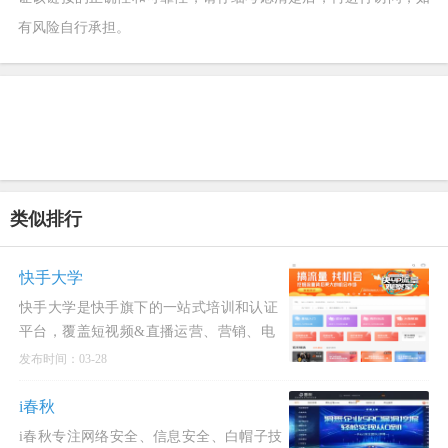
有风险自行承担。
类似排行
快手大学
快手大学是快手旗下的一站式培训和认证
平台，覆盖短视频&直播运营、营销、电
商赋能等方向。以专业、系统的课程，全
发布时间：03-28
方位助力个人、机
i春秋
i春秋专注网络安全、信息安全、白帽子技