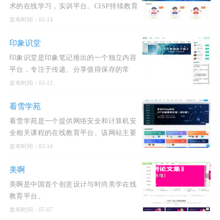
术的在线学习，实训平台。CISP持续教育
培训平台,致力于为网络安全、信息安全、
发布时间：03-14
白帽子技术爱
印象识堂
印象识堂是印象笔记推出的一个独立内容
平台，专注于传递、分享值得保存的常
识、知识和见识。该平台旨在通过阅读提
发布时间：03-13
高用户的生产力，并
看雪学苑
看雪学苑是一个提供网络安全和计算机安
全相关课程的在线教育平台。该网站主要
涉及专家观察、CISO洞察和决策研究等内
发布时间：03-14
容，并且有微信
美啊
美啊是中国首个创意设计与时尚美学在线
教育平台。
发布时间：07-07