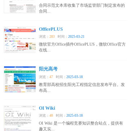
合同示范文本库收集了市场监管部门制定发布的
合同...
OfficePLUS
浏览：
283
时间：
2025-03-21
微软官方Office插件OfficePLUS，微软Office官方
在线...
阳光高考
浏览：
47
时间：
2025-03-18
教育部高校招生阳光工程指定信息发布平台。发
布高...
OI Wiki
浏览：
48
时间：
2025-03-18
OI Wiki 是一个编程竞赛知识整合站点，提供有
趣又实...