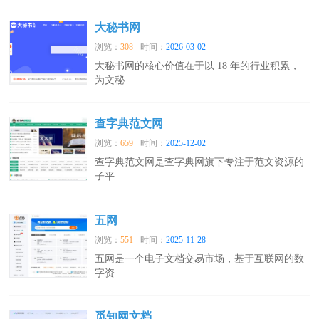
大秘书网
浏览：
308
时间：
2026-03-02
大秘书网的核心价值在于以 18 年的行业积累，
为文秘...
查字典范文网
浏览：
659
时间：
2025-12-02
查字典范文网是查字典网旗下专注于范文资源的
子平...
五网
浏览：
551
时间：
2025-11-28
五网是一个电子文档交易市场，基于互联网的数
字资...
觅知网文档