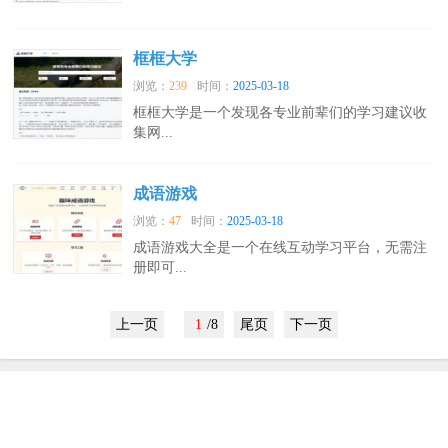
框框大学
浏览：
239
时间：
2025-03-18
框框大学是一个发现各专业前辈们的学习建议收
集网...
成语游戏
浏览：
47
时间：
2025-03-18
成语游戏大全是一个在线互动学习平台，无需注
册即可...
上一页
1
/8
尾页
下一页