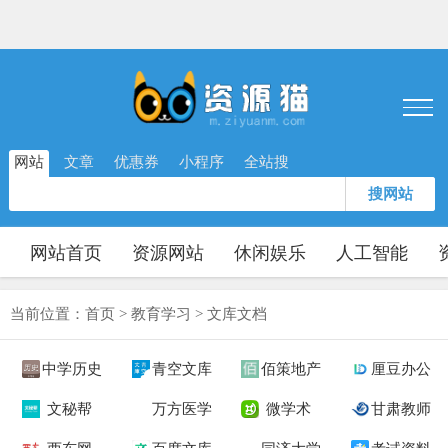
网站
文章
优惠券
小程序
全站搜
搜网站
网站首页
资源网站
休闲娱乐
人工智能
当前位置：
首页
>
教育学习
>
文库文档
中学历史
青空文库
佰策地产
厘豆办公
文秘帮
万方医学
微学术
甘肃教师