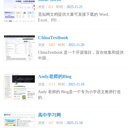
浏览：
821
时间：
2025-11-21
觅知网文档提供大量可直接下载的 Word、
Excel、PD...
ChinaTextbook
浏览：
3483
时间：
2025-11-20
ChinaTextbook 是一个开源项目，旨在收集和提供
中国...
Andy老师的Blog
浏览：
1113
时间：
2025-11-18
Andy 老师的 Blog是一个专为小学语文教师打造
的...
高中学习网
浏览：
167
时间：
2025-11-18