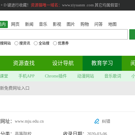
+ D 键进行收藏！
资源猫唯一域名：
www.ziyuanm .com 其它均属假冒！
站内
网页
新闻
音乐
影视
图片
购物
问答
地图
搜网站
搜资讯
全站搜
优惠券
资源查找
设计导航
教育学习
课堂
手机APP
Chrome插件
动漫网站
音乐歌词
新免费网址入口
站网址：
www.mju.edu.cn
纠错
属分类：
收录日期：
高等院校
2020-03-06