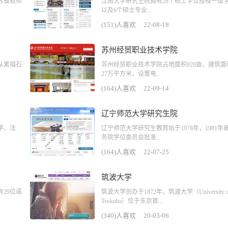
苏省教师
江南大学研究生院拥有28个硕士学位授权一级
以及6个硕士专业...
(151)人喜欢
22-08-18
苏州经贸职业技术学院
从素描石
苏州经贸职业技术学院占地面积820亩，建筑面
27万平方米，设置电...
(164)人喜欢
22-09-14
辽宁师范大学研究生院
学、法
辽宁师范大学研究生教育始于1978年，1981年
务院学位委员会批准...
(164)人喜欢
22-07-25
筑波大学
有29位诺
筑波大学创办于1872年，筑波大学（University o
Tsukuba）位于东京首...
(340)人喜欢
20-03-06