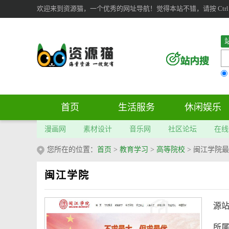
欢迎来到资源猫，一个优秀的网址导航！觉得本站不错，请按 Ctrl 
首页
生活服务
休闲娱乐
漫画网
素材设计
音乐网
社区论坛
在线
您所在的位置：
首页
>
教育学习
>
高等院校
>
闽江学院最
闽江学院
源
所