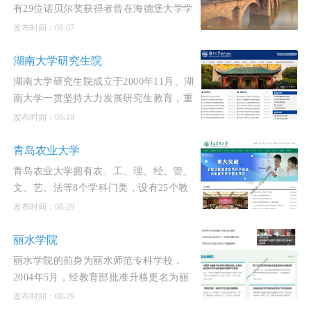
有29位诺贝尔奖获得者曾在海德堡大学学
习，任教或从事工作，其中11位教授在海
发布时间：08-07
德堡大学任教期间获得
湖南大学研究生院
湖南大学研究生院成立于2000年11月、湖
南大学一贯坚持大力发展研究生教育，重
视高层次人才的培养，早在上个世纪四十
发布时间：08-18
年代国立湖南大学
青岛农业大学
青岛农业大学拥有农、工、理、经、管、
文、艺、法等8个学科门类，设有25个教
学院部，81个本科专业，14个硕士学位授
发布时间：08-29
权一级学科，5个专业学
丽水学院
丽水学院的前身为丽水师范专科学校，
2004年5月，经教育部批准升格更名为丽
水学院。
发布时间：08-29