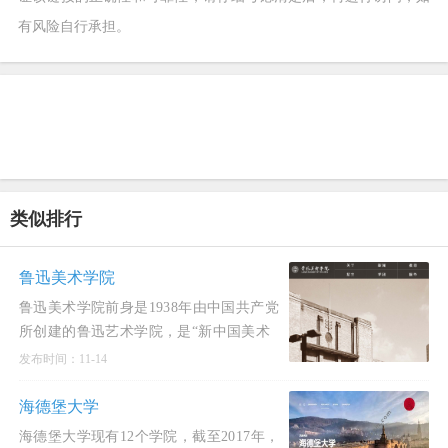
有风险自行承担。
类似排行
鲁迅美术学院
鲁迅美术学院前身是1938年由中国共产党
所创建的鲁迅艺术学院，是“新中国美术
的摇篮”，毛泽东同志亲笔题写了校名
发布时间：11-14
和“紧张、严肃、刻
海德堡大学
海德堡大学现有12个学院，截至2017年，