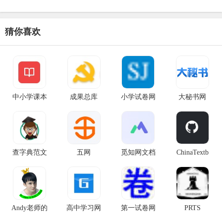
猜你喜欢
中小学课本
成果总库
小学试卷网
大秘书网
查字典范文
五网
觅知网文档
ChinaTextb
Andy老师的
高中学习网
第一试卷网
PRTS