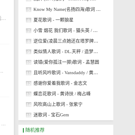
5
Know My Name(名扬四海)歌词 - Vinz-T / MacDiego迪椰果
小学生读《西游记》读后感400字左右有哪些？读后感是指用心读完一本书后，所得到的感悟。这个感悟会对你之后的生活以及人生有莫大的帮助。下面是小编为大家整理的小学生读《西游记》读后感400字左右，希望对大
6
夏花歌词 - 一颗狼星
7
小雪 烟花 我们歌词 - 猫头英 / 小鹿bobo_
8
逆位爱(凌晨三点她还在塔罗牌里找答案)歌词 - 万乐体 / 鱼骨妹
9
类似情人歌词 - DL.天秤 / 造梦师DreamMaker
10
读错(爱你孤注一掷)歌词 - 孟慧圆
本书后，所得到的感悟。这个感悟会对你之后的生活以及人生有莫大的帮助。下面是小编为大家整理的《艾青诗选》读后感及感悟，希望对大家有所帮助。《艾青诗选
11
且听风吟歌词 - Vansdaddy / 黄之仪Kyra Zilver
12
感谢你爱着我歌词 - 金志文
13
蝶恋花歌词 - 黄诗扶 / 梅占峰
14
风吹高山上歌词 - 张紫宁
15
迷歌词 - 宝石Gem
初中《红楼梦》读后感600字如何写？读后感的主体是“感”。要写实感，还要在读懂原作的基础上作出自己的分析和评价。下面是小编为大家整理的初中《红楼梦》读后感600字，希望对大家有所帮助。初中《红楼梦》
随机推荐