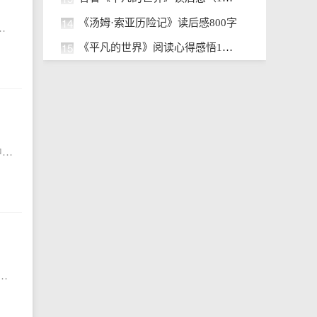
14
《汤姆·索亚历险记》读后感800字
要,一起来写一篇读后感吧。下面是小编为大家整理的四大名著《三国演义》读后感，希望对大家有所帮助。四大名著《
15
《平凡的世界》阅读心得感悟10篇
三国演义读后感六年级作文怎样写？读后感是议论性较强的读书笔记,要用切身体会,实践经验和生动的事例来阐明从“读”中悟出的道理。下面是小编为大家整理的三国演义读后感六年级作文，希望对大家有所帮助。三国演
以加深你们对名著片段的了解，人们能够在读完一些文字后仔细撰写一篇读后感。下面是小编为大家整理的阅读名著《红楼梦》读后感简短，以供大家参考借鉴，希望大