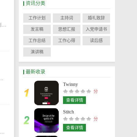
资讯分类
工作计划
主持词
婚礼致辞
夏洛的网读后感和启示600字以上怎样写？读后感是指读了一本书，一篇文章，一段话，几句名言，一段音乐，然后将得到的感受和启示写成的文章叫做读后感。下面是小编为大家整理的夏洛的网读后感和启示600字以上，
发言稿
思想汇报
入党申请书
工作总结
工作心得
读后感
演讲稿
最新收录
，一定要写明自己的观点，在进行读后感的写作过程中是需要记录书籍内容以及自己读书后感受的。下面是小编为大家整理的夏洛的网读后感三年级感触，希望对大家有
Twinny
分
查看详情
Stitch
分
查看详情
《三国演义》阅读感想和收获有哪些？读后感是在阅读了书籍等作品之后对人生或者事物产生的一些感想,通过书面的形式记录下来,就成为了读后感。下面是小编为大家整理的《三国演义》阅读感想和收获，希望对大家有所帮