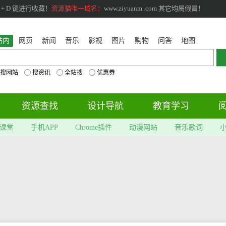
+ D 键进行收藏！
资源猫唯一域名：
www.ziyuanm .com 其它均属假冒！
站内
网页
新闻
音乐
影视
图片
购物
问答
地图
搜网站
搜资讯
全站搜
优惠券
资源查找
设计导航
教育学习
课堂
手机APP
Chrome插件
动漫网站
音乐歌词