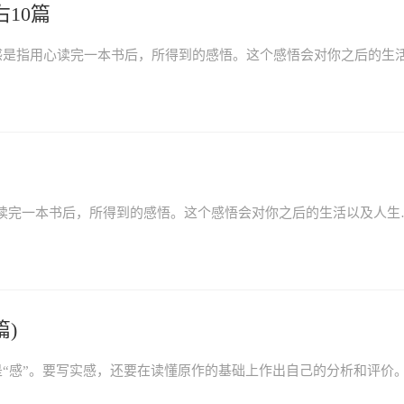
10篇
《艾青诗选》读后感及感悟写什么？读后感是指用心读完一
篇)