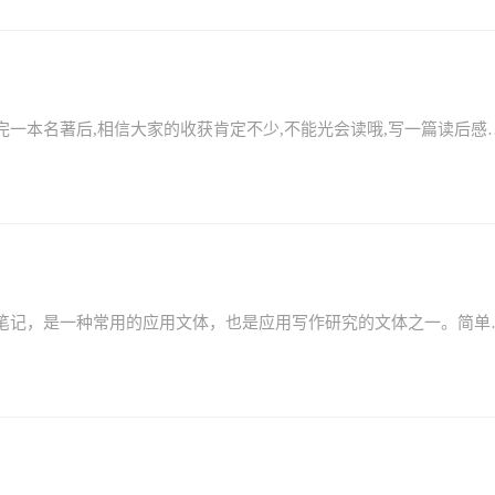
林海音的《城南旧事》读后感怎样写？当细细地品读完一本名著后,相信大家的收获肯定不少,不能光会
四年级城南旧事读后感体会如何写？读后感就是读书笔记，