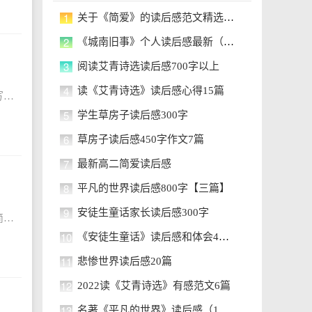
1
关于《简爱》的读后感范文精选17篇
2
《城南旧事》个人读后感最新（17篇）
3
阅读艾青诗选读后感700字以上
4
读《艾青诗选》读后感心得15篇
《狼王梦》紫岚的经历读后感600字有哪些？写读后感绝不是对原文的抄录或简单地复述，不能脱离原文任意发挥，应以写“体会”为主。下面是小编为大家整理的《狼王梦》紫岚的经历读后感600字内容，希望对大家有所
5
学生草房子读后感300字
6
草房子读后感450字作文7篇
7
最新高二简爱读后感
8
平凡的世界读后感800字【三篇】
9
安徒生童话家长读后感300字
五年级《狼王梦》读后感350字怎样写？读后感就是读书笔记，是一种常用的应用文体，也是应用写作研究的文体之一。简单来说就是看完书后的感触。下面是小编为大家整理的五年级《狼王梦》读后感350字，希望对大家
10
《安徒生童话》读后感和体会400字10篇
11
悲惨世界读后感20篇
12
2022读《艾青诗选》有感范文6篇
13
名著《平凡的世界》读后感（10篇）