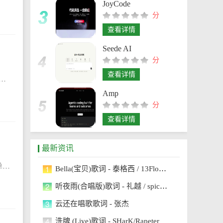
JoyCode
分
查看详情
Seede AI
分
查看详情
写读后感绝不是对原文的抄录或简单地复述，不能脱离原文任意发挥，应以写“体会”为主。下面是小编为大家整理的对西游记的读后感和感触500字内容，希望对大家有所帮助。
Amp
分
查看详情
最新资讯
西游记读后感优秀作文450字有哪些？读后感就是读书笔记，是一种常用的应用文体，也是应用写作研究的文体之一。简单来说就是看完书后的感触。下面是小编为大家整理的西游记读后感优秀作文450字，希望对大家有所
1
Bella(宝贝)歌词 - 泰格西 / 13FlowMic / cLoner23
2
听夜雨(合唱版)歌词 - 礼越 / spicy_Puff
3
云还在唱歌歌词 - 张杰
4
洗牌 (Live)歌词 - SHarK/Rapeter