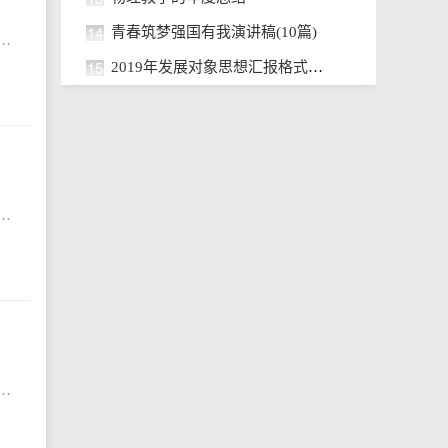
14
青春筑梦强国有我演讲稿(10篇)
此，概括说来，企业财务就是企业再生产过程中的资金运动，体现着企业和各方面的经济关系。下面小编给大家带来单位财务部工作心得最新，希望能帮助到大家!单位财务部工
15
2019年发展对象思想汇报格式参考
、医技、后勤等。按类别则可分为医生、护士、技师等。下面小编给大家带来2024医院试用期工作心得体会，希望能帮助到大家!2024医院试用期工作心得体会（精选篇1）我
币，收付现金、办理结算和汇款，但不支付利息，而且收取保管费和手续费。随着工商业的发展，货币兑换商的业务进一步发展，他们手中聚集了大量资金。下面小编给大家带来