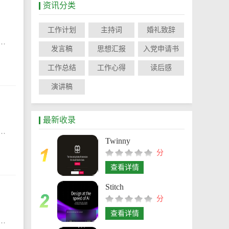
资讯分类
工作计划
主持词
婚礼致辞
任和关爱始终是微笑服务的内涵所在。下面小编给大家带来酒店服务员工作心得最新，希望能帮助到大家!酒店服务员工作心得最新【篇1】转眼间入职酒店工作已一年多了
发言稿
思想汇报
入党申请书
工作总结
工作心得
读后感
演讲稿
最新收录
和接班人、提高民族素质的使命，教师应当忠诚于人民的教育事业。下面小编给大家带来初中老师工作心得体会，希望能帮助到大家!初中老师工作心得体会精选篇1自20__
Twinny
分
查看详情
Stitch
分
查看详情
老师和家长的共同愿望。下面小编给大家带来幼儿园园务工作心得最新，希望能帮助到大家!幼儿园园务工作心得最新【篇1】开学至今宝贝已在幼儿园度过了将近一个月的