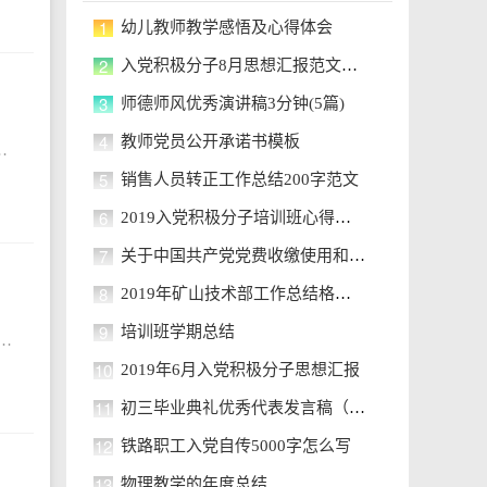
1
幼儿教师教学感悟及心得体会
2
入党积极分子8月思想汇报范文1500字【四篇】
3
师德师风优秀演讲稿3分钟(5篇)
4
教师党员公开承诺书模板
编为大家收集的校长德育工作心得，欢迎阅读。校长德育工作心得篇1幼儿园的德育工作是渗透在幼儿一日生活
5
销售人员转正工作总结200字范文
6
2019入党积极分子培训班心得体会【三篇】
7
关于中国共产党党费收缴使用和管理规定
8
2019年矿山技术部工作总结格式参考
9
培训班学期总结
，也是一个班中全体任课教师教学、教育工作的协调者，更是沟通学校与家长、社区的桥梁。下面小编给大家带来20_年班主任学期工作心得体会，希望能帮助到大家!2024年
10
2019年6月入党积极分子思想汇报
11
初三毕业典礼优秀代表发言稿（10篇）
12
铁路职工入党自传5000字怎么写
13
物理教学的年度总结