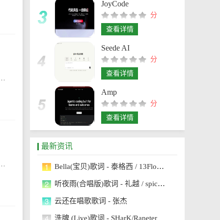
JoyCode
分
查看详情
Seede AI
分
查看详情
错的选择，这样就可以总结出具体的经验和想法。但是心得体会有什么要求呢?下面是小编为大家整理的幼师工作心得体会，希望能够帮助到大家!幼师工作心得体会怎么写精
Amp
分
查看详情
最新资讯
求，具有一定的文化修养、护理理论及人文科学知识，以及参与护理教育与护理科研的基本知识。能胜任护理工作，并勇于钻研业务技术，保持高水平的护理。下面小编给大家
1
Bella(宝贝)歌词 - 泰格西 / 13FlowMic / cLoner23
2
听夜雨(合唱版)歌词 - 礼越 / spicy_Puff
3
云还在唱歌歌词 - 张杰
4
洗牌 (Live)歌词 - SHarK/Rapeter