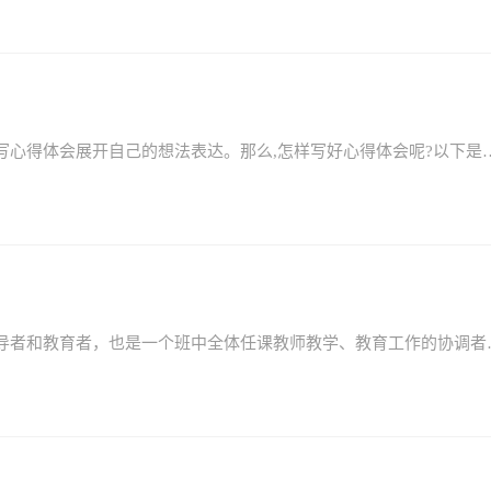
作为校园的教育人员，对于德育工作的开展，可以书写心得体会展开自己的想法表达。那么,怎样写好心得体会呢?以下是小
班主任，是指一个班的主任，是一个班的组织者、领导者和教育者