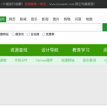
+ D 键进行收藏！
资源猫唯一域名：
www.ziyuanm .com 其它均属假冒！
站内
网页
新闻
音乐
影视
图片
购物
问答
地图
搜网站
搜资讯
全站搜
优惠券
资源查找
设计导航
教育学习
课堂
手机APP
Chrome插件
动漫网站
音乐歌词