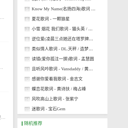
5
Know My Name(名扬四海)歌词 - Vinz-T / MacDiego迪椰果
为了可以书写记录自己的文员工作，作为一名优秀的员工，应该书写一篇详细的工作心得体会。那么,心得体会到底应该怎么写呢?以下是小编收集整理的营运文员工作的心得,欢迎大家分享。营运文员工作的心得篇1三个月的实习时间
6
夏花歌词 - 一颗狼星
7
小雪 烟花 我们歌词 - 猫头英 / 小鹿bobo_
8
逆位爱(凌晨三点她还在塔罗牌里找答案)歌词 - 万乐体 / 鱼骨妹
9
类似情人歌词 - DL.天秤 / 造梦师DreamMaker
10
读错(爱你孤注一掷)歌词 - 孟慧圆
教育效果。同时，要注意和社区进行协调、沟通，积极争取社会的教育力量，为学生的发展营造良好的环境。下面小编给大家带来2024年班主任管理工作心得总结，希望能帮助到
11
且听风吟歌词 - Vansdaddy / 黄之仪Kyra Zilver
12
感谢你爱着我歌词 - 金志文
13
蝶恋花歌词 - 黄诗扶 / 梅占峰
14
风吹高山上歌词 - 张紫宁
15
迷歌词 - 宝石Gem
文字客服是指主要以打字聊天的形式进行的客户服务;视频客服是指主要以语音视频的形式进行客户服务;语音客服是指主要以移动电话的形式进行的客服服务。下面小编给大家带来物业客服工作心得总结，希望能帮助到大家!物业
随机推荐