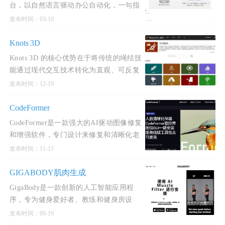
台，以自然语言驱动办公自动化，一句指
令即可完成数据处理、内容创作与深度分
发布时间：03-10
析，直接验收可交付
Knots 3D
Knots 3D 的核心优势在于将传统的绳结技
能通过现代交互技术转化为直观、可反复
研习的 3D 动态体验，大幅降低了复杂绳
发布时间：12-19
结的学习门槛
CodeFormer
CodeFormer是一款强大的AI驱动图像修复
和增强软件，专门设计来修复和清晰化老
旧照片。
发布时间：11-15
GIGABODY肌肉生成
GigaBody是一款创新的人工智能应用程
序，专为健身爱好者、教练和健身房设
计。
发布时间：09-19