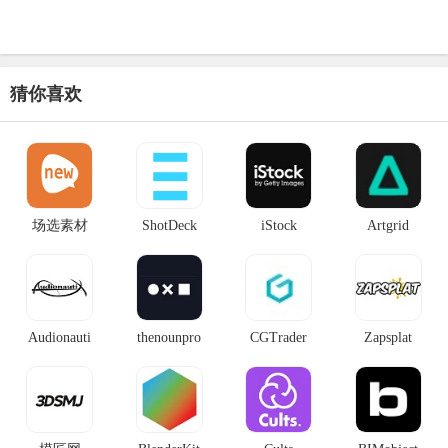
猜你喜欢
场选素材
ShotDeck
iStock
Artgrid
Audionauti
thenounpro
CGTrader
Zapsplat