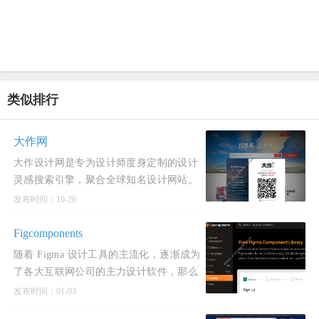
类似排行
大作网
大作设计网是专为设计师度身定制的设计
灵感搜索引擎，聚合全球知名设计网站。
目前在库21.2亿创意灵感、设计素材、摄
发布时间：10-26
影大图。保持每
Figcomponents
随着 Figma 设计工具的主流化，逐渐成为
了各大互联网公司的主力设计软件，那么
Figma 有一个让设计师称赞的功能，那就
发布时间：01-03
是 Figma 组件库，