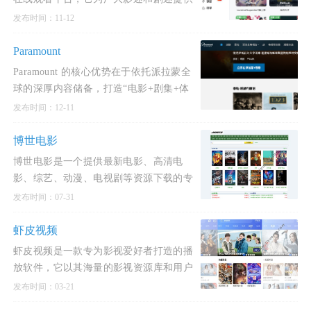
了一个方便快捷的观影渠道。
发布时间：11-12
Paramount
Paramount 的核心优势在于依托派拉蒙全
球的深厚内容储备，打造“电影+剧集+体
育+新闻+家庭娱乐”的综合型流媒体平
发布时间：12-11
台，并以灵活的订阅
博世电影
博世电影是一个提供最新电影、高清电
影、综艺、动漫、电视剧等资源下载的专
业网站。在这里，用户可以轻松找到并分
发布时间：07-31
享各种各样的电影
虾皮视频
虾皮视频是一款专为影视爱好者打造的播
放软件，它以其海量的影视资源库和用户
友好的界面设计赢得了广泛的好评。
发布时间：03-21