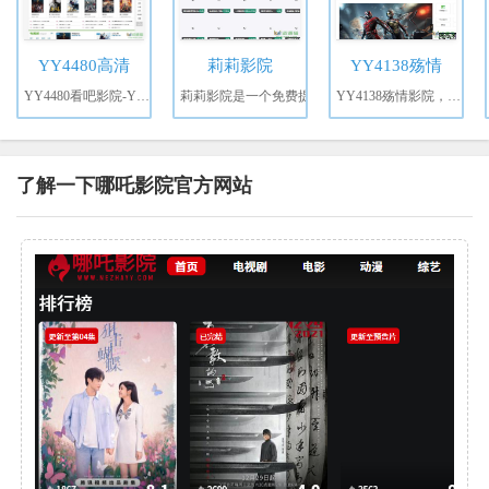
YY4480高清
莉莉影院
YY4138殇情
YY4480看吧影院-YY448
莉莉影院是一个免费提
YY4138殇情影院，看电影
了解一下哪吒影院官方网站