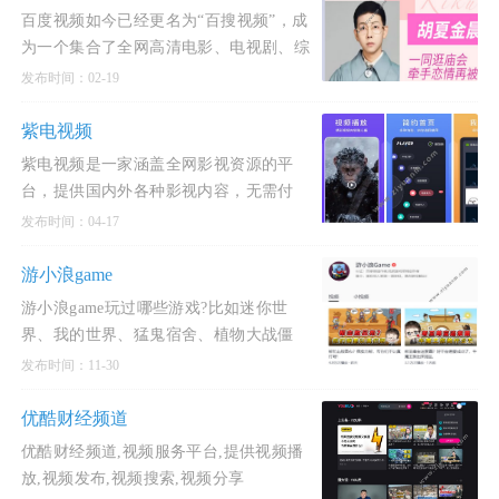
百度视频如今已经更名为“百搜视频”，成
为一个集合了全网高清电影、电视剧、综
艺节目等丰富内容的平台。
发布时间：02-19
紫电视频
紫电视频是一家涵盖全网影视资源的平
台，提供国内外各种影视内容，无需付
费、无需开通会员，即可实时同步网站上
发布时间：04-17
最新的剧集，让您畅享追剧
游小浪game
游小浪game玩过哪些游戏?比如迷你世
界、我的世界、猛鬼宿舍、植物大战僵
尸、方舟生存进化、木筏求生、吃鸡游戏
发布时间：11-30
等等，都是比较热门
优酷财经频道
优酷财经频道,视频服务平台,提供视频播
放,视频发布,视频搜索,视频分享