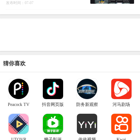
发布时间：07-07
猜你喜欢
Peacock TV
抖音网页版
防务新观察
河马剧场
UTOVR
狮子影评
依依视频
Kwai