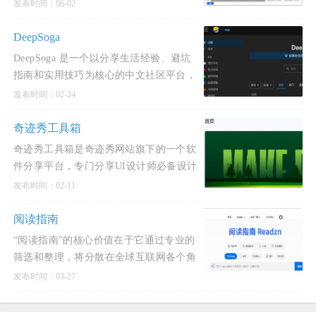
使用 Rust 语言编写。
发布时间：06-02
DeepSoga
DeepSoga 是一个以分享生活经验、避坑
指南和实用技巧为核心的中文社区平台，
旨在通过互助交流传递互联网精神，让用
发布时间：02-24
户的日常生活更加
奇迹秀工具箱
奇迹秀工具箱是奇迹秀网站旗下的一个软
件分享平台，专门分享UI设计师必备设计
工具及各类设计辅助神器。
发布时间：02-11
阅读指南
“阅读指南”的核心价值在于它通过专业的
筛选和整理，将分散在全球互联网各个角
落的免费优质阅读资源连接起来，构建了
发布时间：03-27
一个系统化的访