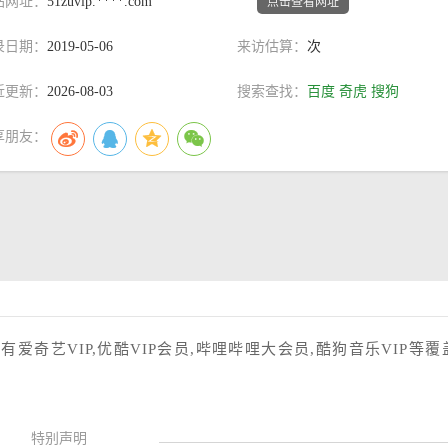
站网址：
51zuvip.****.com
点击查看网址
录日期：
2019-05-06
来访估算：
次
近更新：
2026-08-03
搜索查找：
百度
奇虎
搜狗
享朋友：
有爱奇艺VIP,优酷VIP会员,哔哩哔哩大会员,酷狗音乐VIP等覆
特别声明