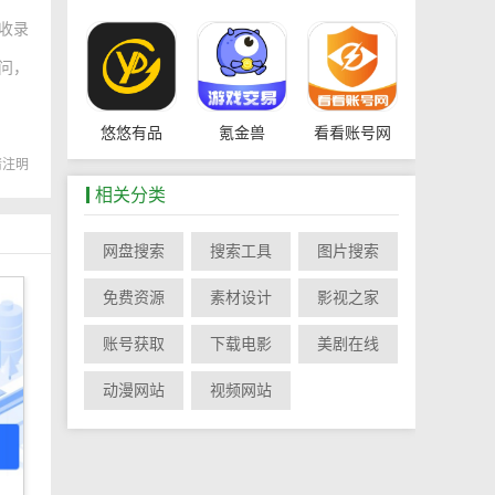
收录
问，
悠悠有品
氪金兽
看看账号网
载请注明
相关分类
网盘搜索
搜索工具
图片搜索
游戏阁
wifi ccrgt
免费资源
素材设计
影视之家
账号获取
下载电影
美剧在线
动漫网站
视频网站