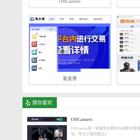
OffGamers
氪金兽
猜你喜欢
OffGamers
OffGamers是一家备受信赖的在线数字游
站，专注于提供超过2...