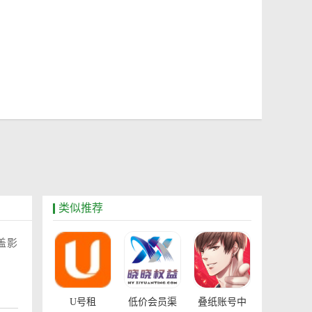
类似推荐
盖影
U号租
低价会员渠
叠纸账号中