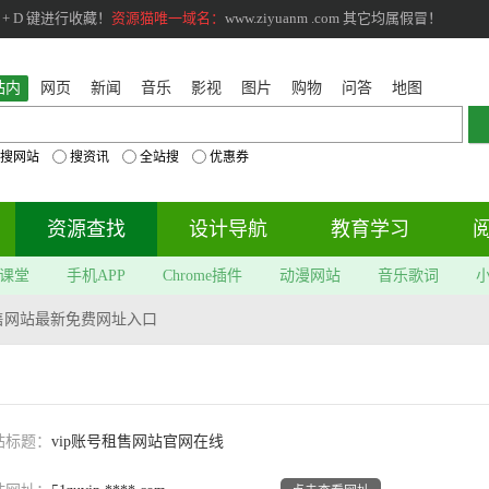
+ D 键进行收藏！
资源猫唯一域名：
www.ziyuanm .com 其它均属假冒！
站内
网页
新闻
音乐
影视
图片
购物
问答
地图
搜网站
搜资讯
全站搜
优惠券
资源查找
设计导航
教育学习
课堂
手机APP
Chrome插件
动漫网站
音乐歌词
租售网站最新免费网址入口
站标题：
vip账号租售网站官网在线