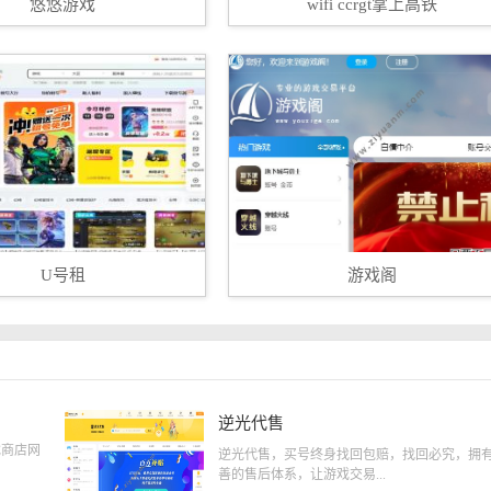
悠悠游戏
wifi ccrgt掌上高铁
U号租
游戏阁
逆光代售
戏商店网
逆光代售，买号终身找回包赔，找回必究，拥
善的售后体系，让游戏交易...