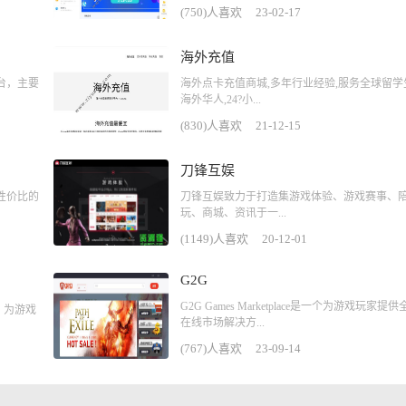
(750)人喜欢
23-02-17
海外充值
台，主要
海外点卡充值商城,多年行业经验,服务全球留学
海外华人,24?小...
(830)人喜欢
21-12-15
刀锋互娱
性价比的
刀锋互娱致力于打造集游戏体验、游戏赛事、
玩、商城、资讯于一...
(1149)人喜欢
20-12-01
G2G
G2G Games Marketplace是一个为游戏玩家提供
，为游戏
在线市场解决方...
(767)人喜欢
23-09-14