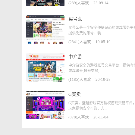
(289)人喜欢
23-09-14
买号么
买号么是一个安全便捷贴心的游戏服务平
提供免费的账号、装...
(2841)人喜欢
19-05-10
中介游
中介游安全的游戏账号交易平台：提供有
游戏账号,帐号交易,...
(1185)人喜欢
20-10-28
G买卖
G买卖，盛趣游戏官方授权游戏交易平台
玩家提供安全可靠、方...
(878)人喜欢
20-11-04