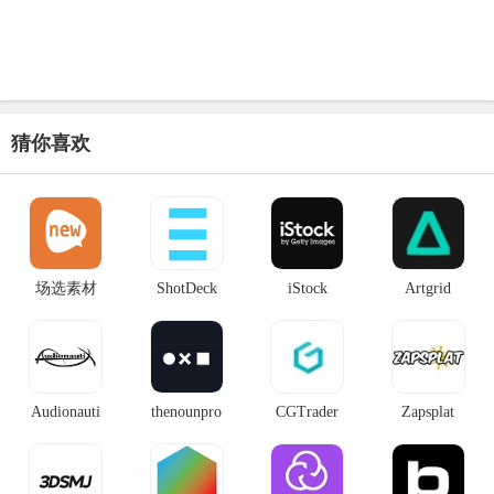
猜你喜欢
场选素材
ShotDeck
iStock
Artgrid
Audionauti
thenounpro
CGTrader
Zapsplat