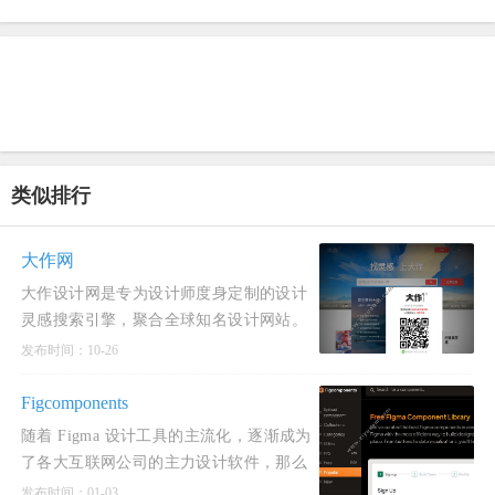
类似排行
大作网
大作设计网是专为设计师度身定制的设计
灵感搜索引擎，聚合全球知名设计网站。
目前在库21.2亿创意灵感、设计素材、摄
发布时间：10-26
影大图。保持每
Figcomponents
随着 Figma 设计工具的主流化，逐渐成为
了各大互联网公司的主力设计软件，那么
Figma 有一个让设计师称赞的功能，那就
发布时间：01-03