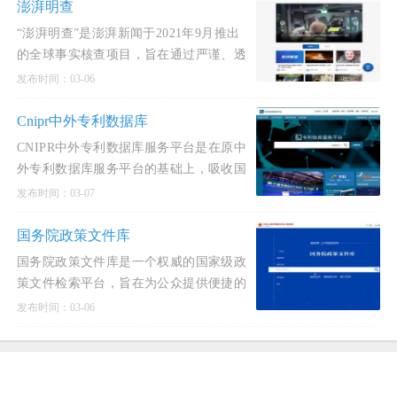
澎湃明查
“澎湃明查”是澎湃新闻于2021年9月推出
的全球事实核查项目，旨在通过严谨、透
明、讲求逻辑的溯源核查，对国际新闻热
发布时间：03-06
点事件及涉华不
Cnipr中外专利数据库
CNIPR中外专利数据库服务平台是在原中
外专利数据库服务平台的基础上，吸收国
内外先进专利检索系统的优点，采用国内
发布时间：03-07
先进的全文检索引
国务院政策文件库
国务院政策文件库是一个权威的国家级政
策文件检索平台，旨在为公众提供便捷的
政策文件查询服务。该文件库收录了国务
发布时间：03-06
院及其各部门发