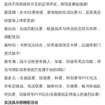
提供不同风格和方言的足球评说，再现直播临场感!
最震撼：全3D比赛画面，最智能的实况比赛AI，还原真实
绿茵场上球星英姿!
最自由：自由匹配比赛，根据战术与球员状态排兵布阵，
调配球员!
最特别：卡牌玩法结合，培养最强球员卡牌，以踢球射门
形式抽卡!
最专属：战斗过程更有换人、加速、回放等亮点功能，球
员与球队培养系统打造属于你的球队!
最多元：含挑战赛、技能赛、杯赛、特别赛等PVE玩法，
并有定级战、实况联赛、巅峰对决、天梯赛、银河杯战队
对抗赛、试炼塔等PVP玩法!全面模拟足球场上的激烈比赛!
实况俱乐部精彩活动