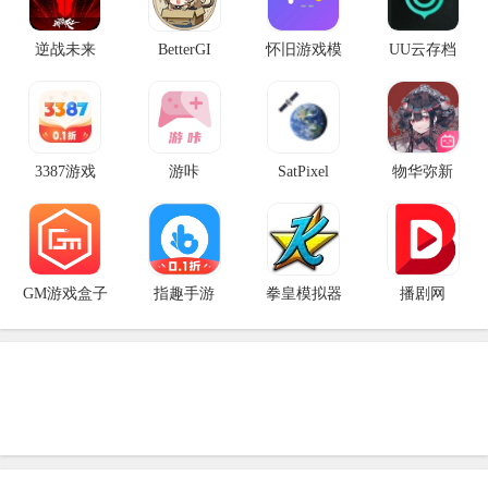
逆战未来
BetterGI
怀旧游戏模
UU云存档
3387游戏
游咔
SatPixel
物华弥新
GM游戏盒子
指趣手游
拳皇模拟器
播剧网