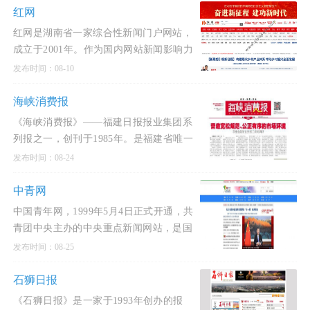
红网
红网是湖南省一家综合性新闻门户网站，
成立于2001年。作为国内网站新闻影响力
十强之一，红网是中国地方新闻网站中的
发布时间：08-10
第一品牌，也是湖南
海峡消费报
《海峡消费报》——福建日报报业集团系
列报之一，创刊于1985年。是福建省唯一
一份定位于精英读者群的省级消费都市
发布时间：08-24
报，每周一刊，逢周四
中青网
中国青年网，1999年5月4日正式开通，共
青团中央主办的中央重点新闻网站，是国
内最大的青年主流网站。中国青年网竭诚
发布时间：08-25
服务青年的文化、心
石狮日报
《石狮日报》是一家于1993年创办的报