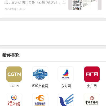
纸，最开始的刊名是《石狮消息报》。当
时，它的发行范围仅限于石狮市内。然
发布时间：08-17
而，在1997年底，它正式向
猜你喜欢
CGTN
环球文化网
东方网
央广网