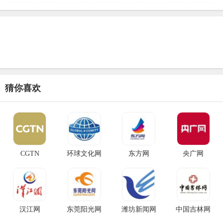
而，在1997年底，它正式向
猜你喜欢
CGTN
环球文化网
东方网
央广网
汉江网
东莞阳光网
潍坊新闻网
中国吉林网