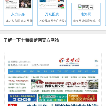
东方头条
万众配资
南海网
东方头条网 东方网 旗
万众配资网为广大投资
南海网提供最权威、最
了解一下十堰秦楚网官方网站