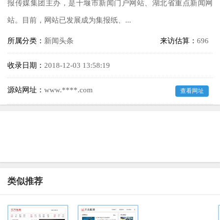
报传媒集团主办，是十堰市新闻门户网站、湖北省重点新闻网
站。目前，网站已发展成为集报纸、...
所属分类：
新闻头条
来访估算：
696
收录日期：
2018-12-03 13:58:19
源站网址：
www.****.com
查看网址
类似推荐