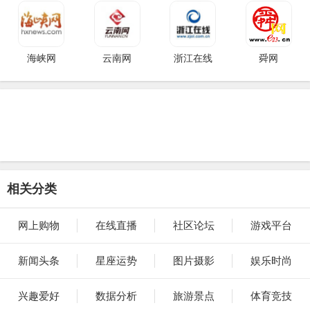
海峡网
云南网
浙江在线
舜网
相关分类
网上购物
在线直播
社区论坛
游戏平台
新闻头条
星座运势
图片摄影
娱乐时尚
兴趣爱好
数据分析
旅游景点
体育竞技