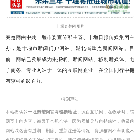
十堰秦楚网图片
秦楚网由中共十堰市委宣传部主管、十堰日报传媒集团主
办，是十堰市新闻门户网站、湖北省重点新闻网站。目
前，网站已发展成为集报纸、新闻网站、移动新媒体、电
子商务、专业网站于一体的互联网企业，在全国同行中拥
有较强的影响力。
特别声明
本站提供的
十堰秦楚网官网链接地址
，源自互联网，在收录时，该
网页上的内容，都属于合规合法，因为网址导航的特殊性，收录的
网站域名会有过期、删除、重新注册等情况，资源猫网不声明也不