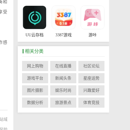
奏和
享受
UU云存档
3387游戏
游咔
作感
相关分类
网上购物
在线直播
社区论坛
SatPixel
物华弥新
游戏平台
新闻头条
星座运势
图片摄影
娱乐时尚
兴趣爱好
数据分析
旅游景点
体育竞技
站域
风险