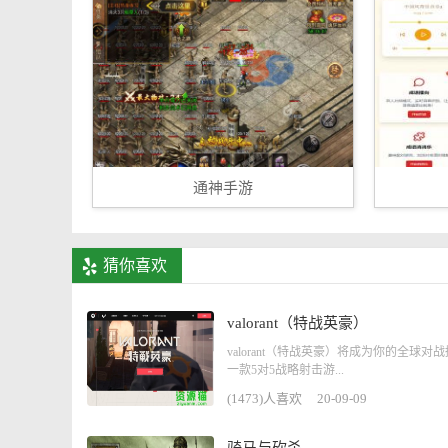
通神手游
猜你喜欢
valorant（特战英豪）
valorant（特战英豪）将成为你的全球对
一款5对5战略射击游...
(1473)人喜欢
20-09-09