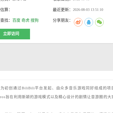
访估算：
最近更新：
2026-08-03 13:51:10
索查找：
百度
奇虎
搜狗
分享朋友：
立即访问
，为初创通过BiliBili平台发起、由众多音乐游戏同好组成的项
。Phigros旨在利用新颖的游戏模式以及精心设计的剧情让音游圈的大