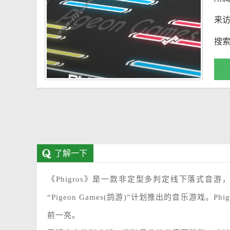
来
搜
了解一下
《Phigros》是一款非定型多判定线下落式音游
“Pigeon Games(鸽游)”计划推出的音乐游戏
前一亮。