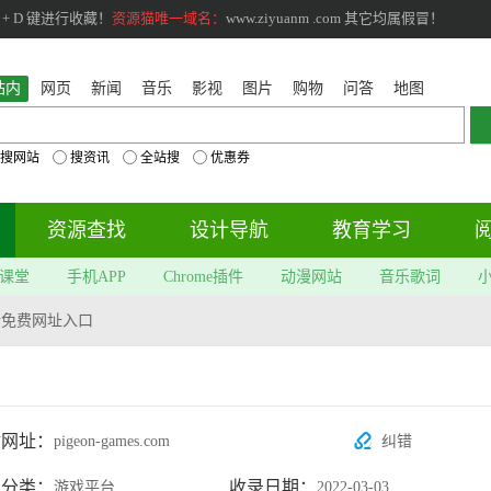
+ D 键进行收藏！
资源猫唯一域名：
www.ziyuanm .com 其它均属假冒！
站内
网页
新闻
音乐
影视
图片
购物
问答
地图
搜网站
搜资讯
全站搜
优惠券
资源查找
设计导航
教育学习
课堂
手机APP
Chrome插件
动漫网站
音乐歌词
s最新免费网址入口
站网址：
pigeon-games.com
纠错
属分类：
收录日期：
游戏平台
2022-03-03