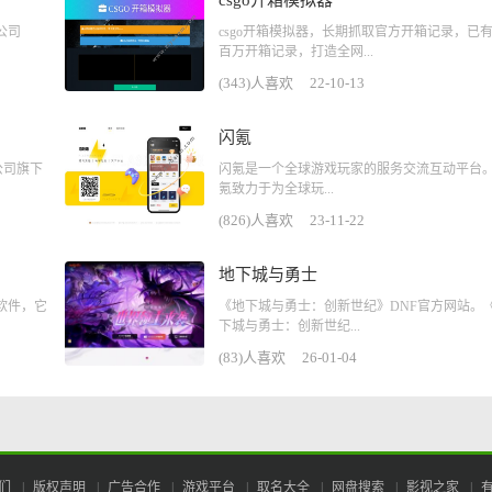
csgo开箱模拟器
公司
csgo开箱模拟器，长期抓取官方开箱记录，已
百万开箱记录，打造全网...
(343)人喜欢
22-10-13
闪氪
公司旗下
闪氪是一个全球游戏玩家的服务交流互动平台
氪致力于为全球玩...
(826)人喜欢
23-11-22
地下城与勇士
软件，它
《地下城与勇士：创新世纪》DNF官方网站。
下城与勇士：创新世纪...
(83)人喜欢
26-01-04
们
|
版权声明
|
广告合作
|
游戏平台
|
取名大全
|
网盘搜索
|
影视之家
|