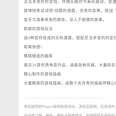
灵活多变的判定线，伴随乐曲的节奏而跳动，变
旋律快来试试吧!炫酷的谱面，优秀的音律，挑战「
音乐与演奏带来的爽快，深入于剧情的故事。
新颖的游戏玩法
由4种音符组成的无轨谱面，搭配灵活多变的判定
和爽快感!
精挑细选的曲库
高达26首优质电音作品，涵盖各种风格。大量知名
精心制作的游戏插画
大量精美的游戏插画，由数十名优秀的插画师精心
本站提供的
Phigros官网链接地址
，源自互联网，在收录时
名会有过期、删除、重新注册等情况，资源猫网不声明也