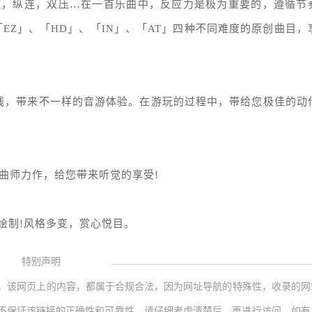
速，纵连，双压…在一首乐曲中，反应力是极为重要的，遵循节
EZ」、「HD」、「IN」、「AT」四种不同难度的原创曲目，
线，带来不一样的音游体验。在游玩的过程中，带给您极佳的动
曲师力作，给您带来听觉的享受!
绘制!风格多变，赏心悦目。
特别声明
，该网页上的内容，都属于合规合法，因为网址导航的特殊性，收录的网
不保证该链接的正确性和可靠性，请仔细考虑清楚后，再进行访问，如有