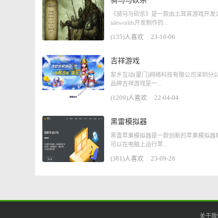
骑马与砍杀
《骑马与砍杀》是一款由土耳其游戏开发
taleworlds开发制作的...
(135)人喜欢
23-10-06
吉祥游戏
家乡互动(厦门)网络科技有限公司深圳分
品牌吉祥游戏是一...
(1209)人喜欢
22-04-04
黑雷模拟器
黑雷苹果模拟器是一款创新的苹果模拟器
可以在电脑上运行苹...
(381)人喜欢
23-09-28
关于我