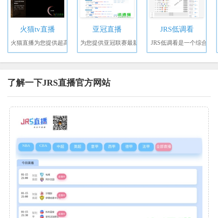
火猫tv直播
亚冠直播
JRS低调看
火猫直播为您提供超高
为您提供亚冠联赛最新
JRS低调看是一个综合
了解一下JRS直播官方网站