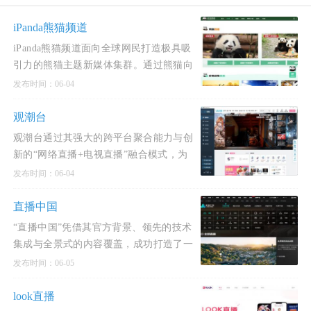
iPanda熊猫频道
iPanda熊猫频道面向全球网民打造极具吸
引力的熊猫主题新媒体集群。通过熊猫向
世界传播和平、友爱理念，提升国家形
发布时间：06-04
象。
观潮台
观潮台通过其强大的跨平台聚合能力与创
新的“网络直播+电视直播”融合模式，为
用户打造了一个高效、全面、便捷的PC端
发布时间：06-04
直播内容中枢，
直播中国
“直播中国”凭借其官方背景、领先的技术
集成与全景式的内容覆盖，成功打造了一
个兼具美学价值、传播价值与探索价值的
发布时间：06-05
国家实景直播
look直播