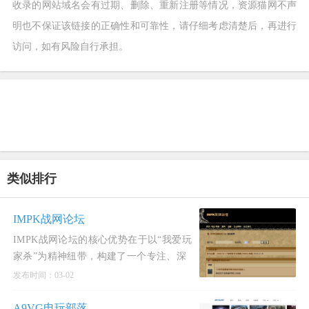
收录的网站域名会有过期、删除、重新注册等情况，资源猫网不声
明也不保证该链接的正确性和可靠性，请仔细考虑清楚后，再进行
访问，如有风险自行承担。
类似排行
IMPK战网论坛
IMPK战网论坛的核心优势在于以“我爱玩
家杀”为精神纽带，构建了一个专注、深
度、充满情怀的《暗黑破坏神》玩家社
发布时间：03-02
区。其亮点是将垂
A9VG电玩部落