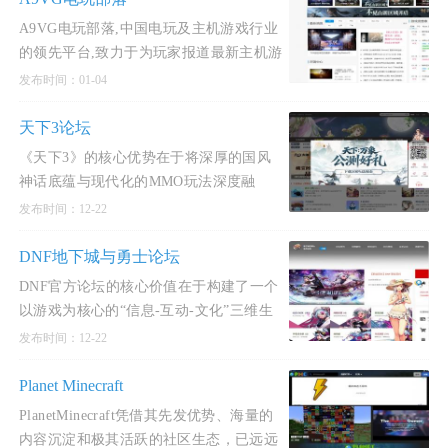
A9VG电玩部落,中国电玩及主机游戏行业
的领先平台,致力于为玩家报道最新主机游
戏独家资讯，PS4和Xbox One等主机电视
发布时间：01-04
游戏攻略,更有A9
天下3论坛
《天下3》的核心优势在于将深厚的国风
神话底蕴与现代化的MMO玩法深度融
合，在战斗自由度、成长个性化、社交多
发布时间：12-22
元性上实现了长期突破
DNF地下城与勇士论坛
DNF官方论坛的核心价值在于构建了一个
以游戏为核心的“信息-互动-文化”三维生
态，既是玩家获取权威资讯、提升游戏水
发布时间：12-22
平的实用工具，
Planet Minecraft
PlanetMinecraft凭借其先发优势、海量的
内容沉淀和极其活跃的社区生态，已远远