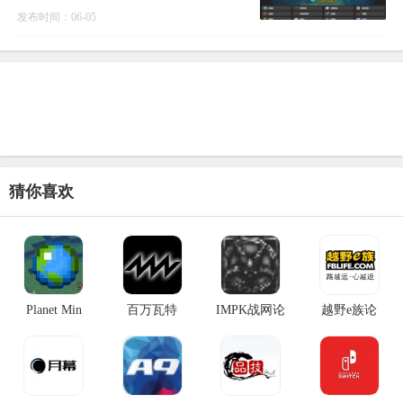
超出一个简单的资源下载站。它构建了一
发布时间：06-05
个集创作发布
猜你喜欢
Planet Min
百万瓦特
IMPK战网论
越野e族论