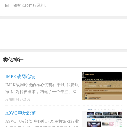
问，如有风险自行承担。
类似排行
IMPK战网论坛
IMPK战网论坛的核心优势在于以“我爱玩
家杀”为精神纽带，构建了一个专注、深
度、充满情怀的《暗黑破坏神》玩家社
发布时间：03-02
区。其亮点是将垂
A9VG电玩部落
A9VG电玩部落,中国电玩及主机游戏行业