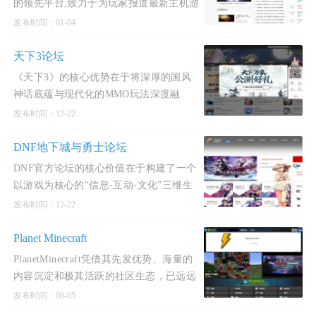
的领先平台,致力于为玩家报道最新主机游
戏独家资讯，PS4和Xbox One等主机电视
发布时间：01-04
游戏攻略,更有A9
天下3论坛
《天下3》的核心优势在于将深厚的国风
神话底蕴与现代化的MMO玩法深度融
合，在战斗自由度、成长个性化、社交多
发布时间：12-22
元性上实现了长期突破
DNF地下城与勇士论坛
DNF官方论坛的核心价值在于构建了一个
以游戏为核心的“信息-互动-文化”三维生
态，既是玩家获取权威资讯、提升游戏水
发布时间：12-22
平的实用工具，
Planet Minecraft
PlanetMinecraft凭借其先发优势、海量的
内容沉淀和极其活跃的社区生态，已远远
超出一个简单的资源下载站。它构建了一
发布时间：06-05
个集创作发布