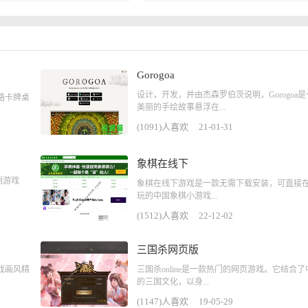
Gorogoa
设计，开发，并由杰森罗伯茨说明，Gorogoa
略卡牌桌
美丽的手绘故事悬浮在...
(1091)人喜欢
21-01-31
象棋在线下
系列游戏
象棋在线下游戏是一款无需下载安装，可直接
玩的中国象棋小游戏...
(1512)人喜欢
22-12-02
三国杀网页版
戏画风精
三国杀online是一款热门的网页游戏。它结合了
的三国文化，以身...
(1147)人喜欢
19-05-29