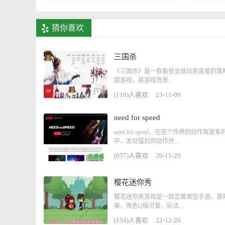
猜你喜欢
三国杀
《三国杀》是一款备受全球玩家喜爱的策
面游戏，其游戏背景...
(118)人喜欢
23-11-09
need for speed
need for speed，在这个传奇的动作驾驶
中，发动猛烈的动作并...
(657)人喜欢
20-11-20
樱花迷你秀
樱花迷你秀游戏是一款恋爱类型手游，游
美，角色Q版可爱，玩法...
(154)人喜欢
22-12-26