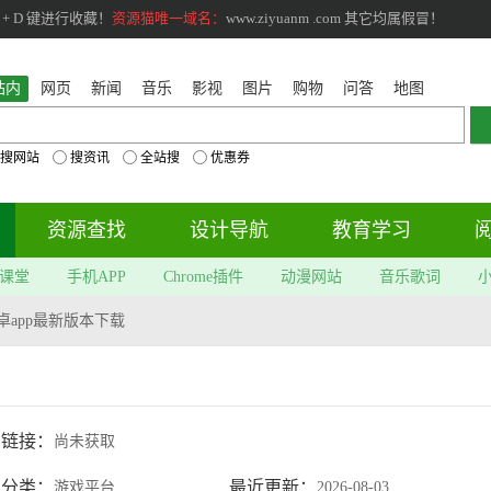
+ D 键进行收藏！
资源猫唯一域名：
www.ziyuanm .com 其它均属假冒！
站内
网页
新闻
音乐
影视
图片
购物
问答
地图
搜网站
搜资讯
全站搜
优惠券
资源查找
设计导航
教育学习
课堂
手机APP
Chrome插件
动漫网站
音乐歌词
卓app最新版本下载
网链接：
尚未获取
属分类：
最近更新：
游戏平台
2026-08-03