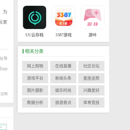
，为
玩家
UU云存档
3387游戏
游咔
相关分类
址导
网上购物
在线直播
社区论坛
app
SatPixel
物华弥新
游戏平台
新闻头条
星座运势
图片摄影
娱乐时尚
兴趣爱好
转载请注明
数据分析
旅游景点
体育竞技