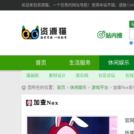
欢迎来到资源猫，一个优秀的网址导航！觉得本站不错，请按 Ctrl 
首页
生活服务
休闲娱乐
漫画网
素材设计
音乐网
社区论坛
在线
您所在的位置：
首页
>
休闲娱乐
>
游戏平台
>
加查Nox安
加查Nox
官
所