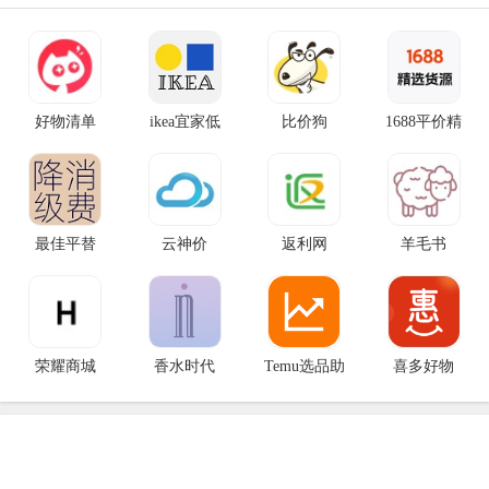
好物清单
ikea宜家低
比价狗
1688平价精
最佳平替
云神价
返利网
羊毛书
荣耀商城
香水时代
Temu选品助
‎喜多好物