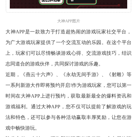
大神APP图片
大神APP是一款致力于打造超热闹的游戏玩家社交平台，
为广大游戏玩家提供了一个交流互动的乐园。在这个平台
上，玩家们可以尽情畅谈游戏心得、交流游戏技巧，结识
志同道合的游戏伙伴，共同探讨游戏的乐趣。
近期，《燕云十六声》、《永劫无间手游》、《射雕》等
一系列新游大作即将预约开启!作为游戏玩家，您可以第一
时间在大神APP上进行预约，获取最新最全的爆料资讯和
游戏福利。通过大神APP，您不仅可以提前了解游戏的玩
法和特色，还可以参与各种活动赢取丰厚奖励，让您在游
戏中畅快游玩。