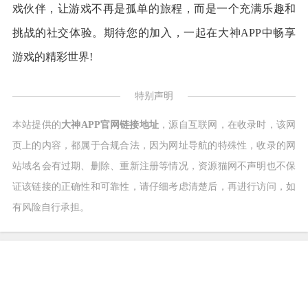
戏伙伴，让游戏不再是孤单的旅程，而是一个充满乐趣和
挑战的社交体验。期待您的加入，一起在大神APP中畅享
游戏的精彩世界!
特别声明
本站提供的
大神APP官网链接地址
，源自互联网，在收录时，该网
页上的内容，都属于合规合法，因为网址导航的特殊性，收录的网
站域名会有过期、删除、重新注册等情况，资源猫网不声明也不保
证该链接的正确性和可靠性，请仔细考虑清楚后，再进行访问，如
有风险自行承担。