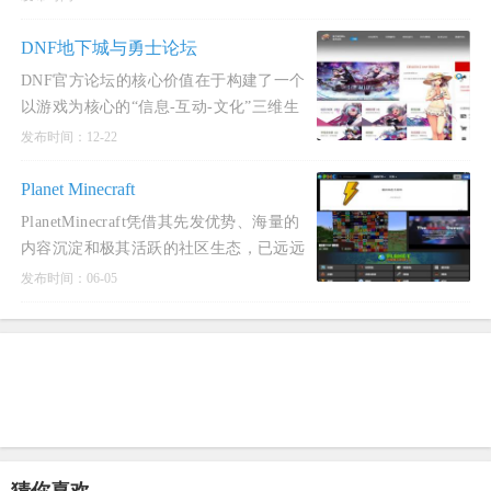
元性上实现了长期突破
DNF地下城与勇士论坛
DNF官方论坛的核心价值在于构建了一个
以游戏为核心的“信息-互动-文化”三维生
态，既是玩家获取权威资讯、提升游戏水
发布时间：12-22
平的实用工具，
Planet Minecraft
PlanetMinecraft凭借其先发优势、海量的
内容沉淀和极其活跃的社区生态，已远远
超出一个简单的资源下载站。它构建了一
发布时间：06-05
个集创作发布
猜你喜欢