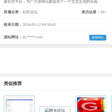
家社交平台，为广大游戏玩家提供了一个交流互动的乐园。
所属分类：
社区论坛
来访估算：
181
收录日期：
2024-03-12 09:50:45
源站网址：
ds.****.com
查看网址
类似推荐