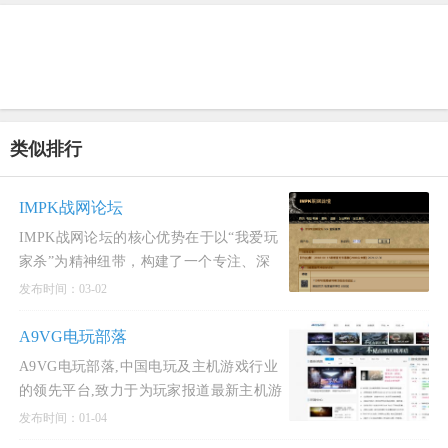
类似排行
IMPK战网论坛
IMPK战网论坛的核心优势在于以“我爱玩
家杀”为精神纽带，构建了一个专注、深
度、充满情怀的《暗黑破坏神》玩家社
发布时间：03-02
区。其亮点是将垂
A9VG电玩部落
A9VG电玩部落,中国电玩及主机游戏行业
的领先平台,致力于为玩家报道最新主机游
戏独家资讯，PS4和Xbox One等主机电视
发布时间：01-04
游戏攻略,更有A9