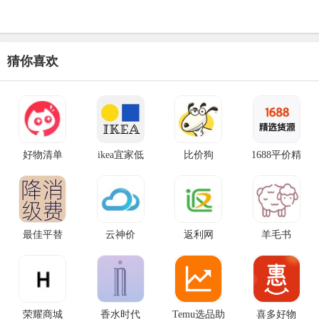
猜你喜欢
好物清单
ikea宜家低
比价狗
1688平价精
最佳平替
云神价
返利网
羊毛书
荣耀商城
香水时代
Temu选品助
‎喜多好物