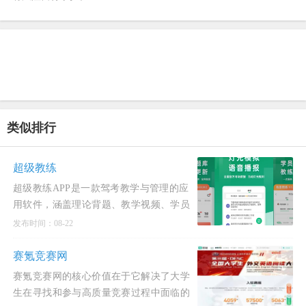
类似排行
超级教练
超级教练APP是一款驾考教学与管理的应
用软件，涵盖理论背题、教学视频、学员
管理、招生宣传等实用功能，教练可随时
发布时间：08-22
查看学员的模拟考
赛氪竞赛网
赛氪竞赛网的核心价值在于它解决了大学
生在寻找和参与高质量竞赛过程中面临的