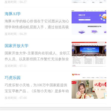
信息不对称、流程繁琐、资源分散等核心
发布时间：04-27
痛点，通过平台
海豚AI学
海豚AI学的核心价值在于它试图从认知心
理学和情感动机层面入手，通过创造高吸
引力的知识载体(动画电影)和构建正向的
发布时间：04-29
行为闭环(互动
国家开放大学
国家开放大学-主要面向在职成人、全职工
作人员、以及那些因工作繁忙无法参加全
日制学习的人群.
发布时间：07-11
巧虎乐园
巧虎乐智小天地，为100万中国家庭提供
宝宝早教产品，《乐智小天地》是多年幼
儿教育机构研究的分龄分版的儿童早教学
发布时间：07-04
习商品， 并有《巧虎