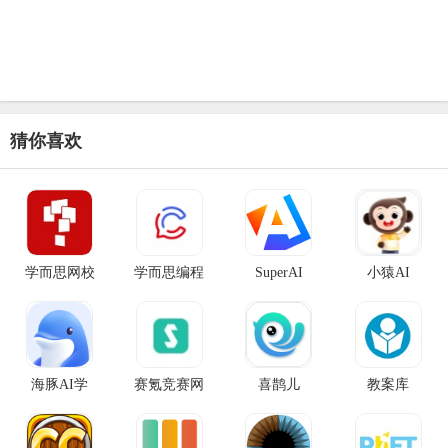
猜你喜欢
学而思网校
学而思编程
SuperAI
小猿AI
海豚AI学
赛氪竞赛网
喜鹊儿
教案库