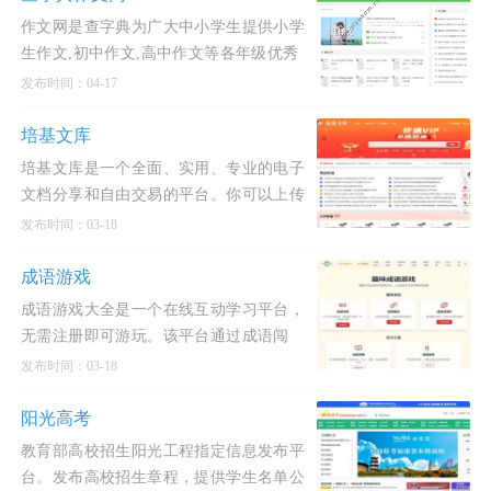
作文网是查字典为广大中小学生提供小学
生作文,初中作文,高中作文等各年级优秀
作文的网上交流平台，包括中考作文、高
发布时间：04-17
考作文、中考满
培基文库
培基文库是一个全面、实用、专业的电子
文档分享和自由交易的平台。你可以上传
学术论文,工作总结,教学课件,PPT模板,企
发布时间：03-18
业办公,策划
成语游戏
成语游戏大全是一个在线互动学习平台，
无需注册即可游玩。该平台通过成语闯
关、接龙、消消乐等多种游戏，帮助用户
发布时间：03-18
轻松学习和掌握成语
阳光高考
教育部高校招生阳光工程指定信息发布平
台。发布高校招生章程，提供学生名单公