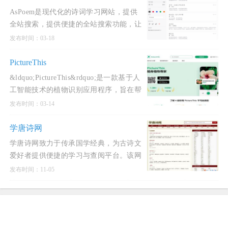
AsPoem是现代化的诗词学习网站，提供
全站搜索，提供便捷的全站搜索功能，让
您更快地查询律诗、绝句和各位诗人的作
发布时间：03-18
品。我们还优化了拼音
PictureThis
&ldquo;PictureThis&rdquo;是一款基于人
工智能技术的植物识别应用程序，旨在帮
助用户通过拍照快速识别各种植物。该应
发布时间：03-14
用具有以下主
学唐诗网
学唐诗网致力于传承国学经典，为古诗文
爱好者提供便捷的学习与查阅平台。该网
站收录了数万首诗歌文章、诗词名句及古
发布时间：11-05
典文集，涵盖唐诗