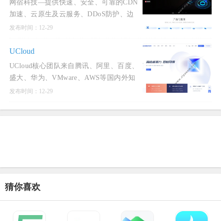
网宿科技—提供快速、安全、可靠的CDN
加速、云原生及云服务、DDoS防护、边
缘计算、云计算等丰富的云交付产品及服
发布时间：12-29
务,持续提升企业
UCloud
UCloud核心团队来自腾讯、阿里、百度、
盛大、华为、VMware、AWS等国内外知
名互联网和IT企业，同时引进传统金融、
发布时间：12-29
医疗、零售、制造
猜你喜欢