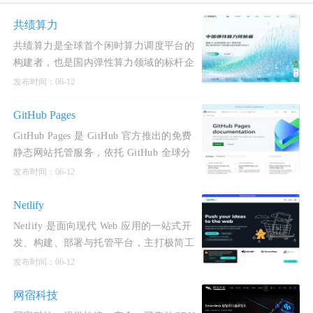
共绩算力
共绩算力是全球首个闲时算力调度平台的
构建者，也是国内弹性算力领域的标杆企
业，公司以“弹性算力普惠”为使命，独创
发布时间：06-12
电网式算力调度
GitHub Pages
GitHub Pages 是 GitHub 官方推出的免费
静态网站托管服务，依托 GitHub 全球分
发网络，无需独立服务器、无需额外付
发布时间：06-12
费，直接将代码仓库
Netlify
Netlify 是面向现代 Web 应用的一站式开
发、构建、部署与托管平台，主打极简工
作流与生产级基础设施，支持从静态站点
发布时间：06-12
到全栈应用的快
网宿科技