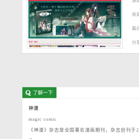
源
收
最
分
了解一下
神漫
magic comic
《神漫》杂志是全国著名漫画期刊，杂志创刊于201