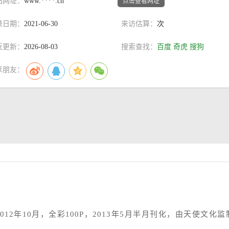
站网址：
www.****.cn
点击查看网址
录日期：
2021-06-30
来访估算：
次
近更新：
2026-08-03
搜索查找：
百度
奇虎
搜狗
享朋友：
2年10月，全彩100P，2013年5月半月刊化，由天使文化监