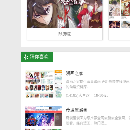
酷漫熊
猜你喜欢
漫画之家
漫画之家提供海量漫画,更新最快在线漫画
的动漫资料库、...
(14185)人喜欢
18-10-25
奇漫屋漫画
奇漫屋漫画为您推荐全网最新最全漫画，
观看，经典漫画，热门漫...