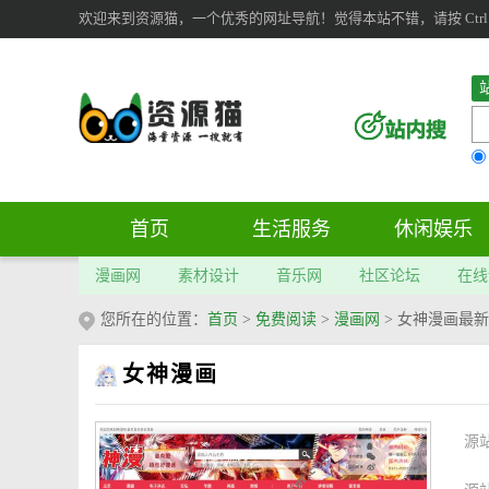
欢迎来到资源猫，一个优秀的网址导航！觉得本站不错，请按 Ctrl 
首页
生活服务
休闲娱乐
漫画网
素材设计
音乐网
社区论坛
在线
您所在的位置：
首页
>
免费阅读
>
漫画网
>
女神漫画最新
女神漫画
源