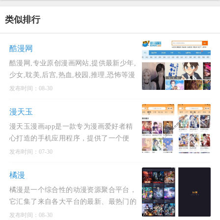
类似排行
酷漫网
酷漫网,专业原创漫画网站,提供最新少年,
少女,耽美,后宫,热血,校园,推理,恐怖等漫
画大全阅读,是最好看的在线漫画网。看漫
发布时间：08-30
画,就上
漫天玉
漫天玉漫画app是一款专为漫画爱好者精
心打造的手机应用程序，提供了一个便
捷、丰富的漫画阅读平台。
发布时间：07-30
橘漫
橘漫是一个综合性的动漫资源聚合平台，
它汇集了来自各大平台的最新、最热门的
动漫内容，为用户提供了一个全面、便捷
发布时间：08-30