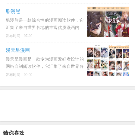
的动漫观看体验。
酷漫熊
酷漫熊是一款综合性的漫画阅读软件，它
汇集了来自世界各地的丰富优质漫画内
容，为用户提供了一个多元化的阅读平
发布时间：07-29
台。
漫天星漫画
漫天星漫画是一款专为漫画爱好者设计的
网络自制阅读软件，它汇集了来自世界各
地的热门漫画资源，包括日韩、欧美等经
发布时间：09-09
典和热门漫画。
猜你喜欢