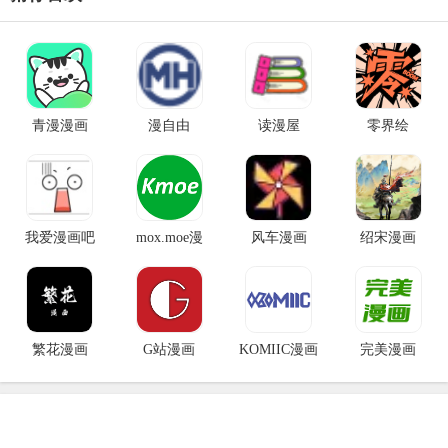
青漫漫画
漫自由
读漫屋
零界绘
我爱漫画吧
mox.moe漫
风车漫画
绍宋漫画
繁花漫画
G站漫画
KOMIIC漫画
完美漫画