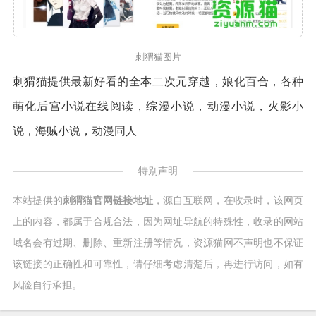
刺猬猫图片
刺猬猫提供最新好看的全本二次元穿越，娘化百合，各种
萌化后宫小说在线阅读，综漫小说，动漫小说，火影小
说，海贼小说，动漫同人
特别声明
本站提供的
刺猬猫官网链接地址
，源自互联网，在收录时，该网页
上的内容，都属于合规合法，因为网址导航的特殊性，收录的网站
域名会有过期、删除、重新注册等情况，资源猫网不声明也不保证
该链接的正确性和可靠性，请仔细考虑清楚后，再进行访问，如有
风险自行承担。