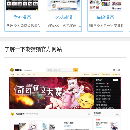
学外漫画
火花动漫
喵呜漫画
学外漫画免费提供最新
SPARK！火花漫画 ，小彩和
喵呜漫画是一家专业提
了解一下刺猬猫官方网站