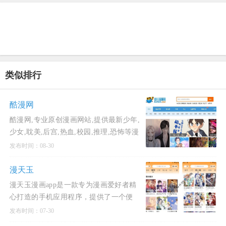
类似排行
酷漫网
酷漫网,专业原创漫画网站,提供最新少年,
少女,耽美,后宫,热血,校园,推理,恐怖等漫
画大全阅读,是最好看的在线漫画网。看漫
发布时间：08-30
画,就上
漫天玉
漫天玉漫画app是一款专为漫画爱好者精
心打造的手机应用程序，提供了一个便
捷、丰富的漫画阅读平台。
发布时间：07-30