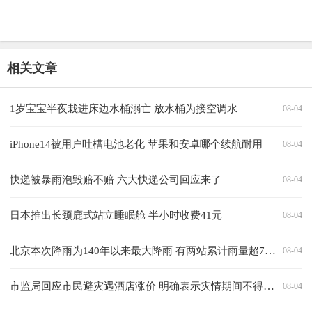
相关文章
1岁宝宝半夜栽进床边水桶溺亡 放水桶为接空调水
08-04
iPhone14被用户吐槽电池老化 苹果和安卓哪个续航耐用
08-04
快递被暴雨泡毁赔不赔 六大快递公司回应来了
08-04
日本推出长颈鹿式站立睡眠舱 半小时收费41元
08-04
北京本次降雨为140年以来最大降雨 有两站累计雨量超700毫米
08-04
市监局回应市民避灾遇酒店涨价 明确表示灾情期间不得涨价
08-04