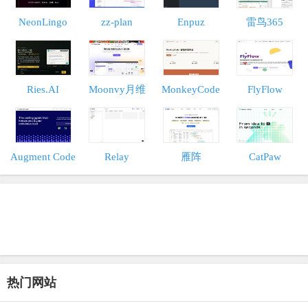
NeonLingo
zz-plan
Enpuz
雷鸟365
Ries.AI
Moonvy月维
MonkeyCode
FlyFlow
Augment Code
Relay
雁阵
CatPaw
热门网站