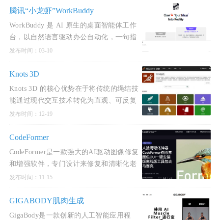
腾讯“小龙虾”WorkBuddy
WorkBuddy 是 AI 原生的桌面智能体工作
台，以自然语言驱动办公自动化，一句指
令即可完成数据处理、内容创作与深度分
发布时间：03-10
析，直接验收可交付
Knots 3D
Knots 3D 的核心优势在于将传统的绳结技
能通过现代交互技术转化为直观、可反复
研习的 3D 动态体验，大幅降低了复杂绳
发布时间：12-19
结的学习门槛
CodeFormer
CodeFormer是一款强大的AI驱动图像修复
和增强软件，专门设计来修复和清晰化老
旧照片。
发布时间：11-15
GIGABODY肌肉生成
GigaBody是一款创新的人工智能应用程