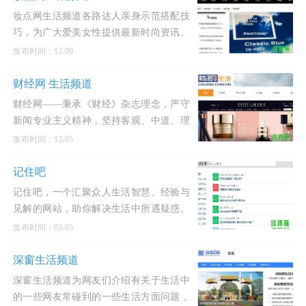
妆点网生活频道各路达人亲身示范搭配技
巧，为广大爱美女性提供最新时尚资讯、
分享大牌明星美服私搭秘笈。掌握当季最
发布时间：12-09
新潮流趋势，跟着
财经网 生活频道
财经网——秉承《财经》杂志理念，严守
新闻专业主义精神，坚持客观、中道、理
性、建设性前提下批评性立场，整合《财
发布时间：12-05
经》杂志与财讯传
记住吧
记住吧，一个汇聚众人生活智慧、经验与
见解的网站，助你解决生活中所遇疑惑。
在这里,所有人都能找到靠谱的答案。
发布时间：03-05
深窗生活频道
深窗生活频道为网友们介绍有关于生活中
的一些网友常碰到的一些生活方面问题，