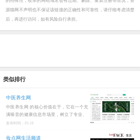
的特殊性，收录的网站域名会有过期、删除、重新注册等情况，资
源猫网不声明也不保证该链接的正确性和可靠性，请仔细考虑清楚
后，再进行访问，如有风险自行承担。
类似排行
中医养生网
中医养生网 的核心价值在于，它在一个充
满噪音的健康信息市场里，树立了专业、
系统、实用的清晰标杆。
发布时间：05-18
妆点网生活频道