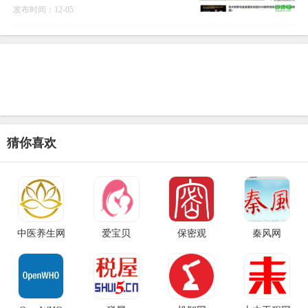
是全国的生活身边平台
发布时间：12-05
猜你喜欢
中医养生网
爱宝贝
保密观
秦风网