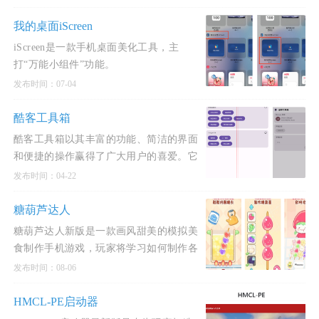
生活，为他们提供
我的桌面iScreen
iScreen是一款手机桌面美化工具，主
打“万能小组件”功能。
发布时间：07-04
酷客工具箱
酷客工具箱以其丰富的功能、简洁的界面
和便捷的操作赢得了广大用户的喜爱。它
不仅能够帮助用户轻松解决手机使用过程
发布时间：04-22
中遇到的各种
糖葫芦达人
糖葫芦达人新版是一款画风甜美的模拟美
食制作手机游戏，玩家将学习如何制作各
式各样诱人的糖葫芦。
发布时间：08-06
HMCL-PE启动器