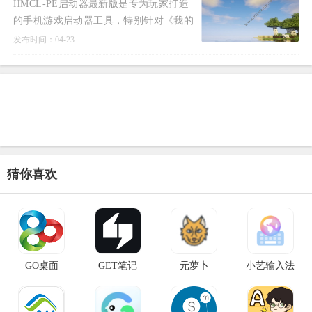
HMCL-PE启动器最新版是专为玩家打造
的手机游戏启动器工具，特别针对《我的
世界》游戏而设计。
发布时间：04-23
猜你喜欢
GO桌面
GET笔记
元萝卜
小艺输入法