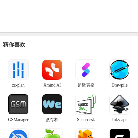
猜你喜欢
zz-plan
Xmind AI
超级表格
Drawpile
GSManager
微存档
Spacedesk
Inkscape