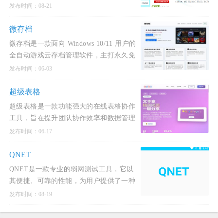
重组的数据恢复功能，对电子表格和电子
发布时间：08-21
文档等文件可
微存档
微存档是一款面向 Windows 10/11 用户的
全自动游戏云存档管理软件，主打永久免
费、轻量高效、安全可靠，致力于解决单
发布时间：06-03
机游戏存档丢失
超级表格
超级表格是一款功能强大的在线表格协作
工具，旨在提升团队协作效率和数据管理
能力。
发布时间：06-17
QNET
QNET是一款专业的弱网测试工具，它以
其便捷、可靠的性能，为用户提供了一种
功能完善的弱网模拟服务。
发布时间：08-19