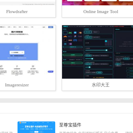
Flowdrafter
Online Image Tool
Imageresizer
水印大王
至尊宝插件