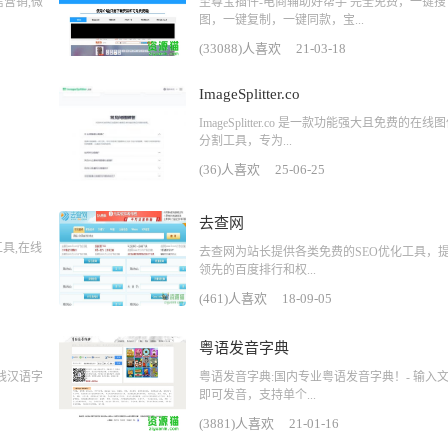
信营销,微
至尊宝插件-电商辅助好帮手 完全免费，一键搜
图，一键复制，一键同款，宝...
(33088)人喜欢
21-03-18
ImageSplitter.co
ImageSplitter.co 是一款功能强大且免费的在线
分割工具，专为...
(36)人喜欢
25-06-25
去查网
 工具,在线
去查网为站长提供各类免费的SEO优化工具，
领先的百度排行和权...
(461)人喜欢
18-09-05
粤语发音字典
线汉语字
粤语发音字典:国内专业粤语发音字典！- 输入
即可发音，支持单个...
(3881)人喜欢
21-01-16