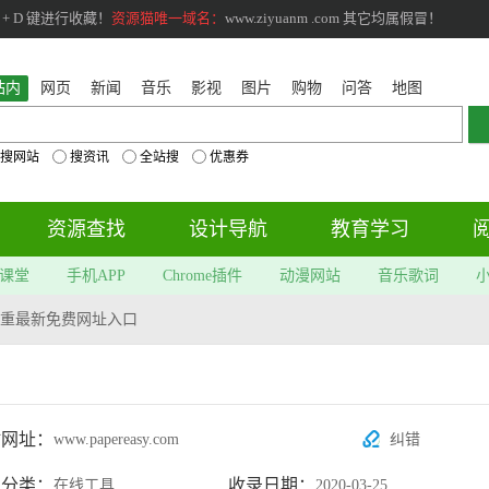
+ D 键进行收藏！
资源猫唯一域名：
www.ziyuanm .com 其它均属假冒！
站内
网页
新闻
音乐
影视
图片
购物
问答
地图
搜网站
搜资讯
全站搜
优惠券
资源查找
设计导航
教育学习
课堂
手机APP
Chrome插件
动漫网站
音乐歌词
重最新免费网址入口
站网址：
www.papereasy.com
纠错
属分类：
收录日期：
在线工具
2020-03-25