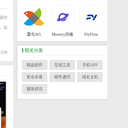
录的
，如
雷鸟365
Moonvy月维
FlyFlow
相关分类
转载请注明
精品软件
在线工具
手机APP
Relay
App Store
安全杀毒
邮件通讯
域名主机
媒体资讯