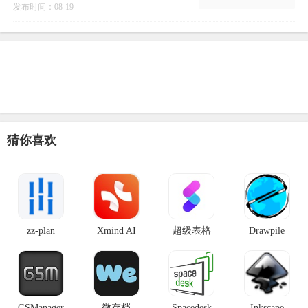
功能完善的弱网模拟服务。
发布时间：08-19
猜你喜欢
zz-plan
Xmind AI
超级表格
Drawpile
GSManager
微存档
Spacedesk
Inkscape