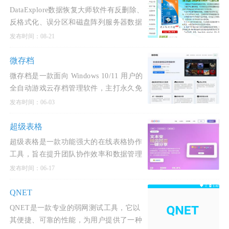
DataExplore数据恢复大师软件有反删除、
反格式化、误分区和磁盘阵列服务器数据
重组的数据恢复功能，对电子表格和电子
发布时间：08-21
文档等文件可
微存档
微存档是一款面向 Windows 10/11 用户的
全自动游戏云存档管理软件，主打永久免
费、轻量高效、安全可靠，致力于解决单
发布时间：06-03
机游戏存档丢失
超级表格
超级表格是一款功能强大的在线表格协作
工具，旨在提升团队协作效率和数据管理
能力。
发布时间：06-17
QNET
QNET是一款专业的弱网测试工具，它以
其便捷、可靠的性能，为用户提供了一种